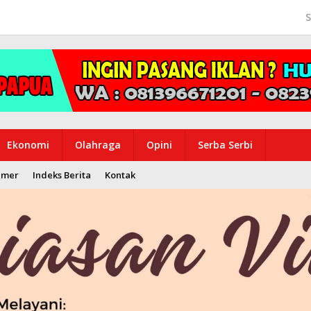
S
Ekonomi
Olahraga
Opini
Serba Serbi
imer
Indeks Berita
Kontak