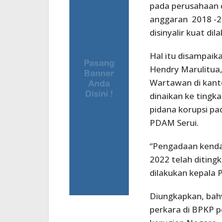
pada perusahaan 
anggaran 2018 -2
disinyalir kuat di
Hal itu disampaik
Hendry Marulitua,
Wartawan di kanto
dinaikan ke ting
pidana korupsi p
PDAM Serui.
“Pengadaan kenda
2022 telah ditingk
dilakukan kepala 
Diungkapkan, bahw
perkara di BPKP p