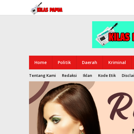
Lewati
ke
konten
Home
Politik
Daerah
Kriminal
Tentang Kami
Redaksi
Iklan
Kode Etik
Discla