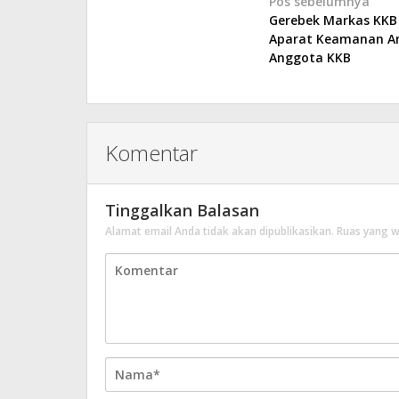
Navigasi
Pos sebelumnya
Gerebek Markas KKB
pos
Aparat Keamanan A
Anggota KKB
Komentar
Tinggalkan Balasan
Alamat email Anda tidak akan dipublikasikan.
Ruas yang w