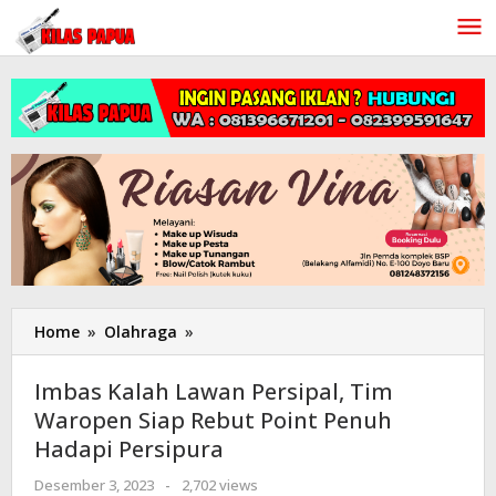
Lewati
ke
konten
Home
»
Olahraga
»
Imbas
Kalah
Lawan
Imbas Kalah Lawan Persipal, Tim
Persipal,
Waropen Siap Rebut Point Penuh
Tim
Hadapi Persipura
Waropen
Siap
Desember 3, 2023
oleh
-
2,702 views
Rebut