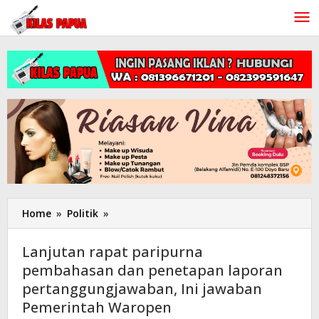
Lewati
ke
konten
Home
»
Politik
»
Lanjutan
rapat
paripurna
Lanjutan rapat paripurna
pembahasan
pembahasan dan penetapan laporan
dan
pertanggungjawaban, Ini jawaban
penetapan
laporan
Pemerintah Waropen
pertanggungjawaban,