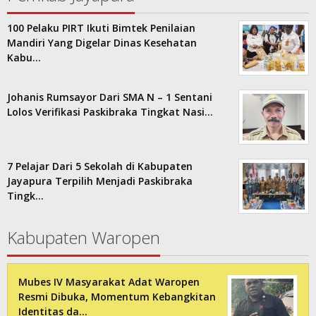
100 Pelaku PIRT Ikuti Bimtek Penilaian
Mandiri Yang Digelar Dinas Kesehatan
Kabu…
Johanis Rumsayor Dari SMA N – 1 Sentani
Lolos Verifikasi Paskibraka Tingkat Nasi…
7 Pelajar Dari 5 Sekolah di Kabupaten
Jayapura Terpilih Menjadi Paskibraka
Tingk…
Kabupaten Waropen
Mubes IV Masyarakat Adat Waropen
Resmi Dibuka, Momentum Kebangkitan
Identitas da…