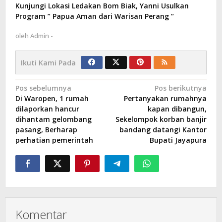
Kunjungi Lokasi Ledakan Bom Biak, Yanni Usulkan
Program ” Papua Aman dari Warisan Perang “
oleh
Admin -
Ikuti Kami Pada
Navigasi
Pos sebelumnya
Pos berikutnya
Di Waropen, 1 rumah
Pertanyakan rumahnya
pos
dilaporkan hancur
kapan dibangun,
dihantam gelombang
Sekelompok korban banjir
pasang, Berharap
bandang datangi Kantor
perhatian pemerintah
Bupati Jayapura
Komentar