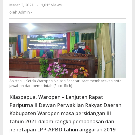
Maret 3, 2021
oleh
-
1,015 views
Ini
Admin
oleh
Admin -
jawaban
-
Pemerintah
Waropen
Asisten III Setda Waropen Nelson Sasarari saat membacakan nota
jawaban dari pemerintah.(Foto. Rich)
Kilaspapua, Waropen – Lanjutan Rapat
Paripurna II Dewan Perwakilan Rakyat Daerah
Kabupaten Waropen masa persidangan III
tahun 2021 dalam rangka pembahasan dan
penetapan LPP-APBD tahun anggaran 2019