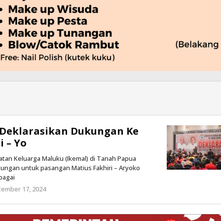
l
 Deklarasikan Dukungan Ke
 – Yo
katan Keluarga Maluku (Ikemal) di Tanah Papua
kungan untuk pasangan Matius Fakhiri – Aryoko
bagai
tember 17, 2024
oleh
Kilas
Papua