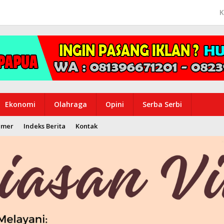
K
Ekonomi
Olahraga
Opini
Serba Serbi
imer
Indeks Berita
Kontak