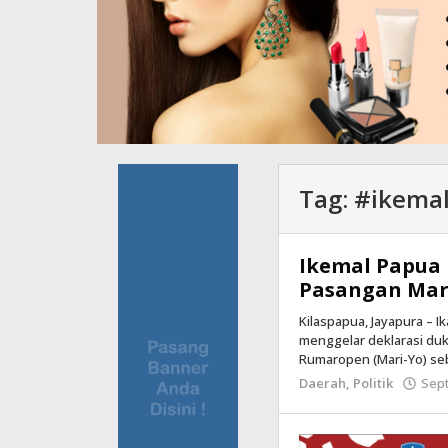
Tag:
#ikema
Ikemal Papua
Pasangan Mari
Kilaspapua, Jayapura – I
menggelar deklarasi du
Rumaropen (Mari-Yo) se
Daerah
,
Politik
Sep