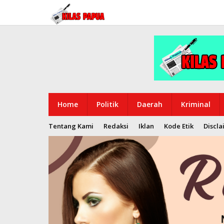
Lewati
ke
konten
Home
Politik
Daerah
Kriminal
Tentang Kami
Redaksi
Iklan
Kode Etik
Discla