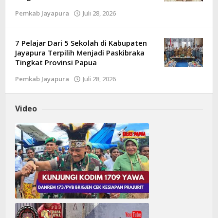
Pemkab Jayapura
Juli 28, 2026
oleh
Kilas
Papua
7 Pelajar Dari 5 Sekolah di Kabupaten
Jayapura Terpilih Menjadi Paskibraka
Tingkat Provinsi Papua
Pemkab Jayapura
Juli 28, 2026
oleh
Kilas
Papua
Video
Kunjungi Kodim 1709 Yawa, Danrem 173/Pvb Brigjen Sri Widodo Cek Kesiapan Prajurit