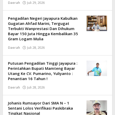
Daerah
Juli 29, 2026
oleh
Kilas
Papua
Pengadilan Negeri Jayapura Kabulkan
Gugatan Ahfad Marini, Tergugat
Terbukti Wanprestasi Dan Dihukum
Bayar 150 Juta Hingga Kembalikan 35
Gram Logam Mulia
Daerah
Juli 28, 2026
oleh
Kilas
Papua
Putusan Pengadilan Tinggi Jayapura :
Perintahkan Bupati Mamteng Bayar
Utang Ke CV. Pumarino, Yuliyanto :
Penantian 16 Tahun !
Daerah
Juli 28, 2026
oleh
Kilas
Papua
Johanis Rumsayor Dari SMA N – 1
Sentani Lolos Verifikasi Paskibraka
Tingkat Nasional