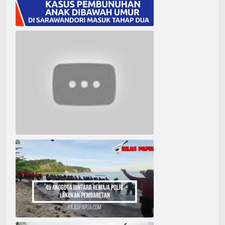
Kasus Pembunuhan Anak Dibawah Umur di Kampung Sarawandori Masuk Tahap Dua - Kilas Papua News
Lagu Rohani Tanpa Iklan - Lagu Pujian dan Penyembahan Paskah 2022