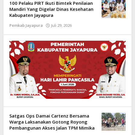
Kilas
100 Pelaku PIRT Ikuti Bimtek Penilaian
Mandiri Yang Digelar Dinas Kesehatan
Papua
Kabupaten Jayapura
Pemkab Jayapura
Juli 29, 2026
oleh
Kilas
Papua
Satgas Ops Damai Cartenz Bersama
Warga Laksanakan Gotong Royong
Pembangunan Akses Jalan TPM Mimika