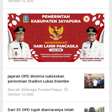
Oktober 12, 2020
oleh
Admin
-
Jajaran OPD diminta sukseskan
peresmian Stadion Lukas Enembe
Daerah
,
Olahraga
,
Provinsi Papua
Oktober 12, 2020
oleh
Admin
-
Dari 35 OPD tujuh diantaranya telah