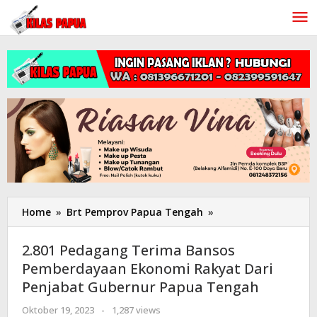
Lewati
ke
konten
Home
»
Brt Pemprov Papua Tengah
»
2.801
Pedagang
Terima
2.801 Pedagang Terima Bansos
Bansos
Pemberdayaan Ekonomi Rakyat Dari
Pemberdayaan
Penjabat Gubernur Papua Tengah
Ekonomi
Rakyat
Oktober 19, 2023
oleh
-
1,287 views
Dari