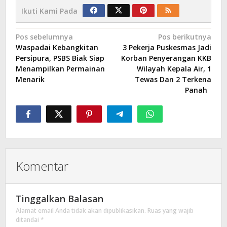
Ikuti Kami Pada
Navigasi
Pos sebelumnya
Pos berikutnya
Waspadai Kebangkitan
3 Pekerja Puskesmas Jadi
pos
Persipura, PSBS Biak Siap
Korban Penyerangan KKB
Menampilkan Permainan
Wilayah Kepala Air, 1
Menarik
Tewas Dan 2 Terkena
Panah
Komentar
Tinggalkan Balasan
Alamat email Anda tidak akan dipublikasikan.
Ruas yang wajib
ditandai
*