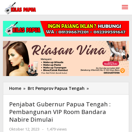
Lewati
ke
konten
Home
»
Brt Pemprov Papua Tengah
»
Penjabat
Gubernur
Papua
Penjabat Gubernur Papua Tengah :
Tengah
Pembangunan VIP Room Bandara
:
Nabire Dimulai
Pembangunan
VIP
Oktober 12, 2023
oleh
-
1,479 views
Room