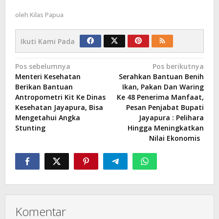
oleh
Kilas Papua
Ikuti Kami Pada
Navigasi
Pos sebelumnya
Pos berikutnya
Menteri Kesehatan
Serahkan Bantuan Benih
pos
Berikan Bantuan
Ikan, Pakan Dan Waring
Antropometri Kit Ke Dinas
Ke 48 Penerima Manfaat,
Kesehatan Jayapura, Bisa
Pesan Penjabat Bupati
Mengetahui Angka
Jayapura : Pelihara
Stunting
Hingga Meningkatkan
Nilai Ekonomis
Komentar