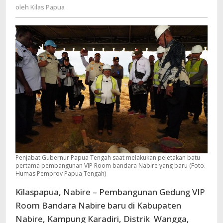
Kilas
oleh
Kilas Papua
Bandara
Papua
Nabire
Dimulai
Penjabat Gubernur Papua Tengah saat melakukan peletakan batu
pertama pembangunan VIP Room bandara Nabire yang baru (Foto.
Humas Pemprov Papua Tengah)
Kilaspapua, Nabire – Pembangunan Gedung VIP
Room Bandara Nabire baru di Kabupaten
Nabire, Kampung Karadiri, Distrik Wangga,