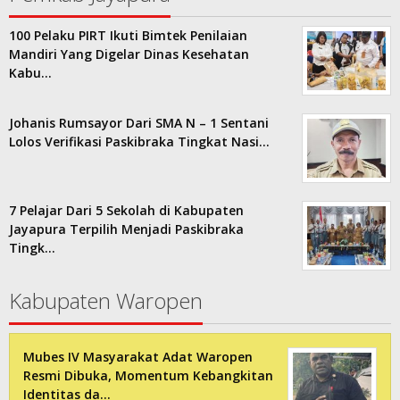
100 Pelaku PIRT Ikuti Bimtek Penilaian
Mandiri Yang Digelar Dinas Kesehatan
Kabu…
Johanis Rumsayor Dari SMA N – 1 Sentani
Lolos Verifikasi Paskibraka Tingkat Nasi…
7 Pelajar Dari 5 Sekolah di Kabupaten
Jayapura Terpilih Menjadi Paskibraka
Tingk…
Kabupaten Waropen
Mubes IV Masyarakat Adat Waropen
Resmi Dibuka, Momentum Kebangkitan
Identitas da…