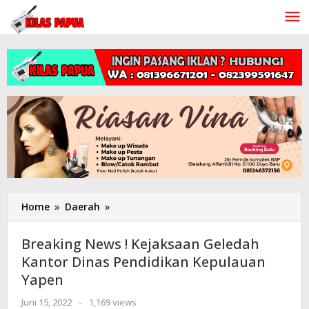
Lewati
ke
konten
Home
»
Daerah
»
Breaking
News
!
Breaking News ! Kejaksaan Geledah
Kejaksaan
Kantor Dinas Pendidikan Kepulauan
Geledah
Yapen
Kantor
Dinas
Juni 15, 2022
oleh
-
1,169 views
Pendidikan