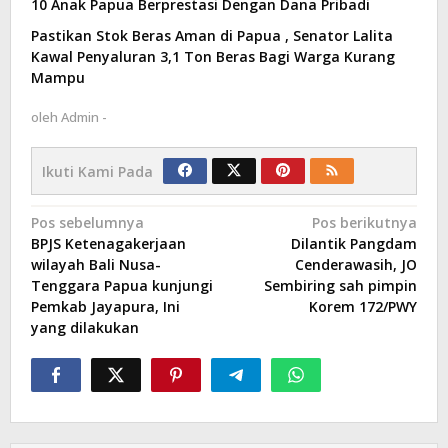
10 Anak Papua Berprestasi Dengan Dana Pribadi
Pastikan Stok Beras Aman di Papua , Senator Lalita
Kawal Penyaluran 3,1 Ton Beras Bagi Warga Kurang
Mampu
oleh
Admin -
Ikuti Kami Pada
Navigasi
Pos sebelumnya
Pos berikutnya
BPJS Ketenagakerjaan
Dilantik Pangdam
pos
wilayah Bali Nusa-
Cenderawasih, JO
Tenggara Papua kunjungi
Sembiring sah pimpin
Pemkab Jayapura, Ini
Korem 172/PWY
yang dilakukan