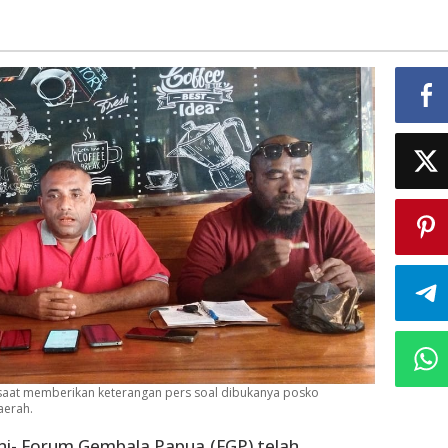
saat memberikan keterangan pers soal dibukanya posko
aerah.
ni- Forum Gembala Papua,(FGP) telah