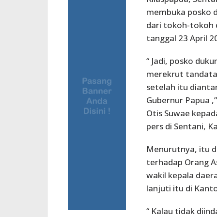
membuka posko du
dari tokoh-tokoh 
tanggal 23 April 2
“ Jadi, posko duku
merekrut tandata
setelah itu dian
Gubernur Papua ,
Otis Suwae kepad
pers di Sentani, K
Menurutnya, itu d
terhadap Orang A
wakil kepala daer
lanjuti itu di Ka
“ Kalau tidak dii