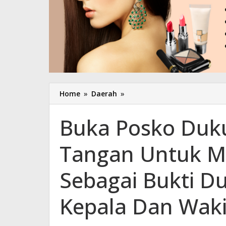
Home
»
Daerah
»
Buka
Posko
Dukungan
Buka Posko Duk
1.000
Tanda
Tangan Untuk Ma
Tangan
Untuk
Masyarakat,
Sebagai Bukti D
FGP
:
Kepala Dan Wak
Sebagai
Bukti
Dukungan