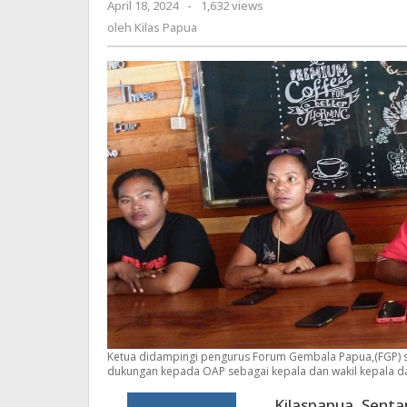
April 18, 2024
oleh
-
1,632 views
OAP
Kilas
oleh
Kilas Papua
Sebagai
Papua
Kepala
Dan
Wakil
Kepala
Daerah
Ketua didampingi pengurus Forum Gembala Papua,(FGP) 
dukungan kepada OAP sebagai kepala dan wakil kepala d
Kilaspapua, Senta