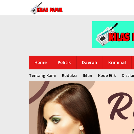
Lewati
ke
konten
Home
Politik
Daerah
Kriminal
Tentang Kami
Redaksi
Iklan
Kode Etik
Discla