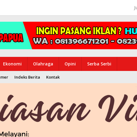
J
Ekonomi
Olahraga
Opini
Serba Serbi
imer
Indeks Berita
Kontak