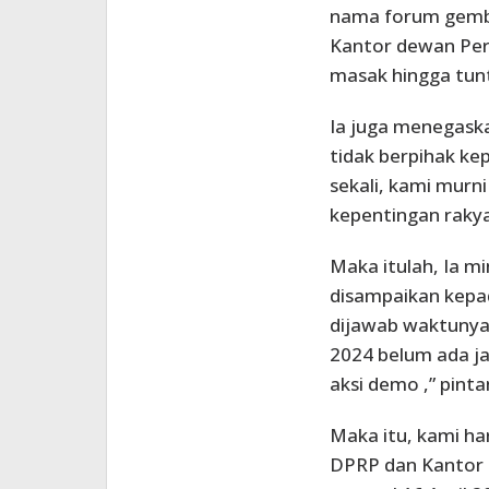
nama forum gemb
Kantor dewan Per
masak hingga tunt
Ia juga menegaska
tidak berpihak ke
sekali, kami murn
kepentingan rakya
Maka itulah, Ia mi
disampaikan kepa
dijawab waktunya 
2024 belum ada j
aksi demo ,” pinta
Maka itu, kami ha
DPRP dan Kantor 