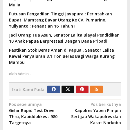
Mulia
Putusan Pengadilan Tinggi Jayapura : Perintahkan
Bupati Mamteng Bayar Utang Ke CV. Pumarino,
Yuliyanto : Penantian 16 Tahun !
Jadi Orang Tua Asuh, Senator Lalita Biayai Pendidikan
10 Anak Papua Berprestasi Dengan Dana Pribadi
Pastikan Stok Beras Aman di Papua , Senator Lalita
Kawal Penyaluran 3,1 Ton Beras Bagi Warga Kurang
Mampu
oleh
Admin -
Ikuti Kami Pada
Navigasi
Pos sebelumnya
Pos berikutnya
Gelar Rapid Test Drive
Kapolres Yapen Pimpin
pos
Thru, Kabiddokkes : 980
Sertijab Wakapolres dan
Targetnya
Kasat Narkoba