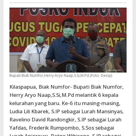
-
Bupati Biak Numfor,Herry Aryo Naap,S.Si,M.Pd.(Foto. Dessy)
Kilaspapua, Biak Numfor- Bupati Biak Numfor,
Herry Aryo Naap,S.Si,M.Pd melantik 6 kepala
kelurahan yang baru. Ke-6 itu masing-masing,
Ludia Lili Kbarek, S.IP sebagai Lurah Mansinyas,
Ravelino David Randongkir, S.IP sebagai Lurah
Yafdas, Frederik Rumpombo, S.Sos sebagai
Lurah Anjereuw, Ratno Wibisono, S IP sebagai