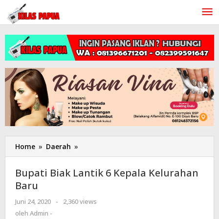
Lewati
ke
konten
Home
»
Daerah
»
Bupati
Biak
Lantik
Bupati Biak Lantik 6 Kepala Kelurahan
6
Baru
Kepala
Kelurahan
Juni 24, 2020
oleh
-
2,360 views
Baru
Admin
oleh
Admin -