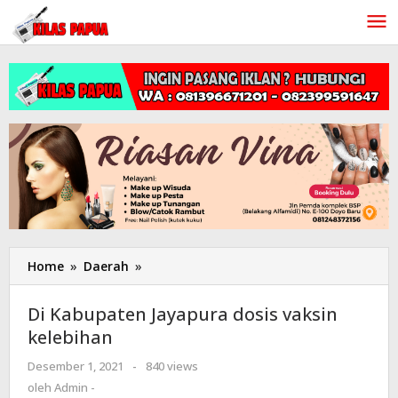
Lewati
ke
konten
Home
»
Daerah
»
Di
Kabupaten
Jayapura
Di Kabupaten Jayapura dosis vaksin
dosis
kelebihan
vaksin
kelebihan
Desember 1, 2021
oleh
-
840 views
Admin
oleh
Admin -