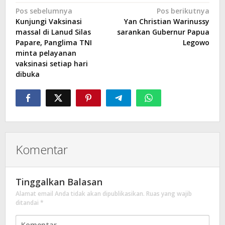
Navigasi
Pos sebelumnya
Pos berikutnya
Kunjungi Vaksinasi
Yan Christian Warinussy
pos
massal di Lanud Silas
sarankan Gubernur Papua
Papare, Panglima TNI
Legowo
minta pelayanan
vaksinasi setiap hari
dibuka
Komentar
Tinggalkan Balasan
Alamat email Anda tidak akan dipublikasikan.
Ruas yang wajib
ditandai
*