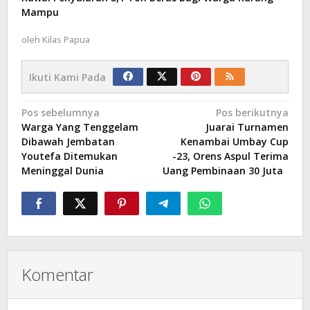
Mampu
oleh
Kilas Papua
Ikuti Kami Pada
Navigasi
Pos sebelumnya
Pos berikutnya
Warga Yang Tenggelam
Juarai Turnamen
pos
Dibawah Jembatan
Kenambai Umbay Cup
Youtefa Ditemukan
-23, Orens Aspul Terima
Meninggal Dunia
Uang Pembinaan 30 Juta
Komentar