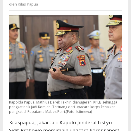
Kilas
oleh
Kilas Papua
Pangkat
Papua
Jadi
Komjen,
Ini
Prestasinya
Kapolda Papua, Mathius Derek Fakhiri dianugerahi KPLB sehingga
pangkat naik jadi Komjen. Tertuang dari upacara korps kenaikan
pangkat di Rupatama Mabes Polri.(Foto. Istimewa)
Kilaspapua, Jakarta – Kapolri Jenderal Listyo
Sigit Prabowo memimpin upacara korps raport