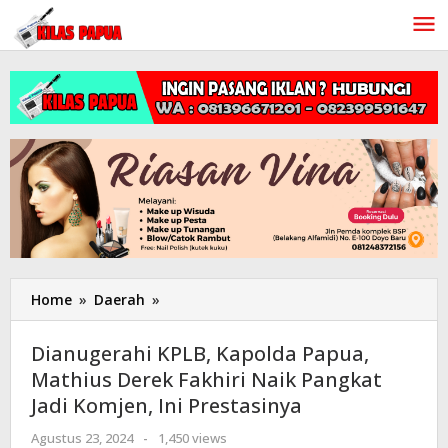
Lewati
ke
konten
Home
»
Daerah
»
Dianugerahi
KPLB,
Kapolda
Dianugerahi KPLB, Kapolda Papua,
Papua,
Mathius Derek Fakhiri Naik Pangkat
Mathius
Jadi Komjen, Ini Prestasinya
Derek
Fakhiri
Agustus 23, 2024
oleh
-
1,450 views
Naik