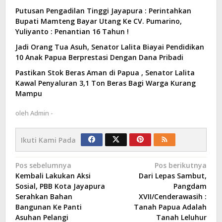
Putusan Pengadilan Tinggi Jayapura : Perintahkan
Bupati Mamteng Bayar Utang Ke CV. Pumarino,
Yuliyanto : Penantian 16 Tahun !
Jadi Orang Tua Asuh, Senator Lalita Biayai Pendidikan
10 Anak Papua Berprestasi Dengan Dana Pribadi
Pastikan Stok Beras Aman di Papua , Senator Lalita
Kawal Penyaluran 3,1 Ton Beras Bagi Warga Kurang
Mampu
oleh
Admin -
Ikuti Kami Pada
Navigasi
Pos sebelumnya
Pos berikutnya
Kembali Lakukan Aksi
Dari Lepas Sambut,
pos
Sosial, PBB Kota Jayapura
Pangdam
Serahkan Bahan
XVII/Cenderawasih :
Bangunan Ke Panti
Tanah Papua Adalah
Asuhan Pelangi
Tanah Leluhur