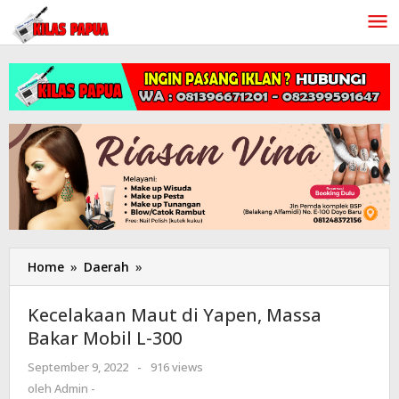
Lewati
ke
konten
Home
»
Daerah
»
Kecelakaan
Maut
di
Kecelakaan Maut di Yapen, Massa
Yapen,
Bakar Mobil L-300
Massa
Bakar
September 9, 2022
oleh
-
916 views
Mobil
Admin
oleh
Admin -
L-