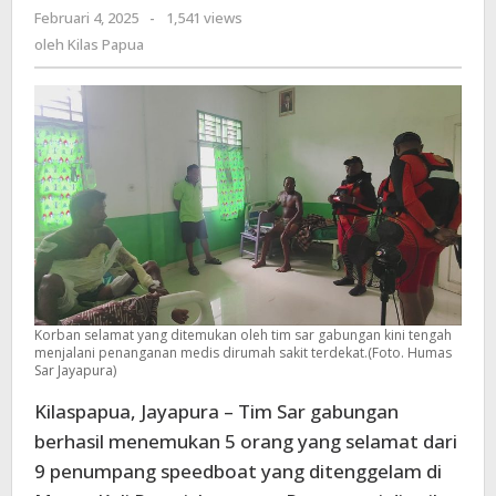
Februari 4, 2025
oleh
-
1,541 views
:
Kilas
oleh
Kilas Papua
5
Papua
Orang
Selamat,
1
Meninggal
Dunia
Dan
3
Masih
Dicari
Korban selamat yang ditemukan oleh tim sar gabungan kini tengah
menjalani penanganan medis dirumah sakit terdekat.(Foto. Humas
Sar Jayapura)
Kilaspapua, Jayapura – Tim Sar gabungan
berhasil menemukan 5 orang yang selamat dari
9 penumpang speedboat yang ditenggelam di