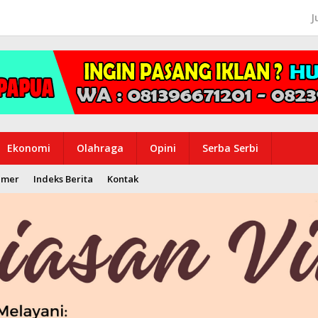
J
Ekonomi
Olahraga
Opini
Serba Serbi
imer
Indeks Berita
Kontak