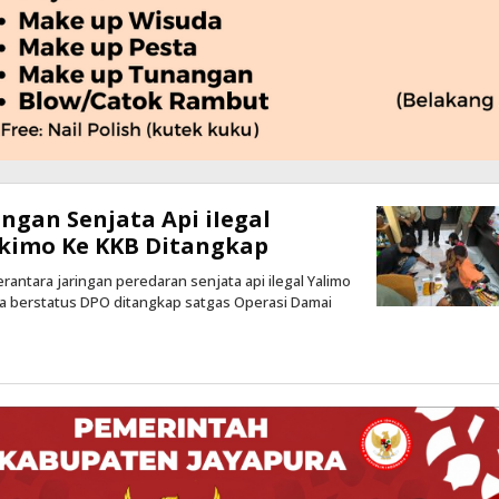
ngan Senjata Api iIegal
ukimo Ke KKB Ditangkap
erantara jaringan peredaran senjata api ilegal Yalimo
ga berstatus DPO ditangkap satgas Operasi Damai
oleh
Kilas
Papua