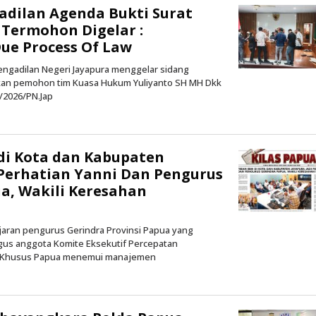
adilan Agenda Bukti Surat
Termohon Digelar :
ue Process Of Law
Pengadilan Negeri Jayapura menggelar sidang
ukan pemohon tim Kuasa Hukum Yuliyanto SH MH Dkk
/2026/PN.Jap
oleh
Kilas
Papua
di Kota dan Kabupaten
 Perhatian Yanni Dan Pengurus
a, Wakili Keresahan
Jajaran pengurus Gerindra Provinsi Papua yang
igus anggota Komite Eksekutif Percepatan
Khusus Papua menemui manajemen
oleh
Kilas
Papua