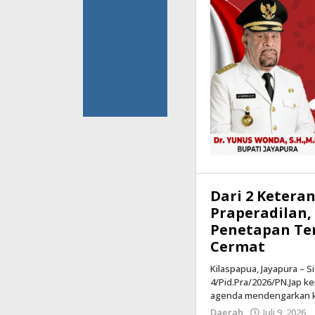
Dari 2 Ketera
Praperadilan
Penetapan Ter
Cermat
Kilaspapua, Jayapura – 
4/Pid.Pra/2026/PN.Jap k
agenda mendengarkan ke
Daerah
Juli 9, 2026