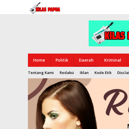
Lewati
ke
konten
Home
Politik
Daerah
Kriminal
Tentang Kami
Redaksi
Iklan
Kode Etik
Discla