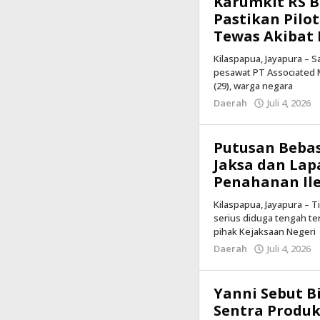
Karumkit RS 
Pastikan Pil
Tewas Akibat
Kilaspapua, Jayapura – 
pesawat PT Associated Mi
(29), warga negara
Daerah
Juli 4, 2026
Putusan Bebas
Jaksa dan La
Penahanan Il
Kilaspapua, Jayapura –
serius diduga tengah terj
pihak Kejaksaan Negeri
Daerah
Juli 4, 2026
Yanni Sebut B
Sentra Produ