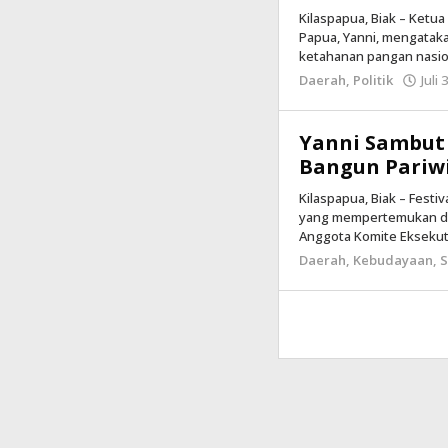
Kilaspapua, Biak – Ketu
Papua, Yanni, mengatak
ketahanan pangan nasio
Daerah
,
Politik
Juli 
Yanni Sambut 
Bangun Pariw
Kilaspapua, Biak – Fest
yang mempertemukan du
Anggota Komite Eksekut
Daerah
,
Kebudayaan
,
S