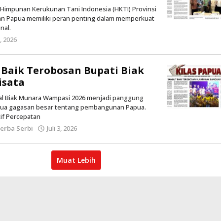
a Himpunan Kerukunan Tani Indonesia (HKTI) Provinsi
an Papua memiliki peran penting dalam memperkuat
nal.
3, 2026
oleh
Admin
-
Baik Terobosan Bupati Biak
isata
ival Biak Munara Wampasi 2026 menjadi panggung
a gagasan besar tentang pembangunan Papua.
if Percepatan
erba Serbi
Juli 3, 2026
oleh
Admin
-
Muat Lebih