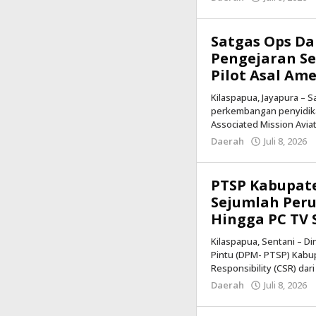
Satgas Ops D
Pengejaran S
Pilot Asal Am
Kilaspapua, Jayapura –
perkembangan penyidik
Associated Mission Avi
Daerah
Juli 8, 2026
PTSP Kabupate
Sejumlah Peru
Hingga PC TV 
Kilaspapua, Sentani – 
Pintu (DPM- PTSP) Kabu
Responsibility (CSR) dar
Daerah
Juli 8, 2026