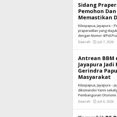
Sidang Praper
Pemohon Dan 
Memastikan D
Kilaspapua, Jayapura – 
praperadilan yang diaj
dengan Nomor 4/Pid.Pra
Daerah
Juli 7, 2026
Antrean BBM 
Jayapura Jadi
Gerindra Papu
Masyarakat
Kilaspapua, Jayapura – 
dikomandoi Yanni sekal
Pembangunan Otonomi 
Daerah
Juli 6, 2026