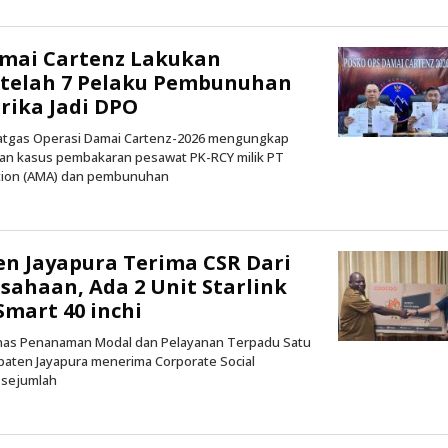
Kilas
Papua
amai Cartenz Lakukan
etelah 7 Pelaku Pembunuhan
erika Jadi DPO
 Satgas Operasi Damai Cartenz-2026 mengungkap
an kasus pembakaran pesawat PK-RCY milik PT
ation (AMA) dan pembunuhan
oleh
Kilas
Papua
n Jayapura Terima CSR Dari
sahaan, Ada 2 Unit Starlink
Smart 40 inchi
Dinas Penanaman Modal dan Pelayanan Terpadu Satu
paten Jayapura menerima Corporate Social
i sejumlah
oleh
Kilas
Papua