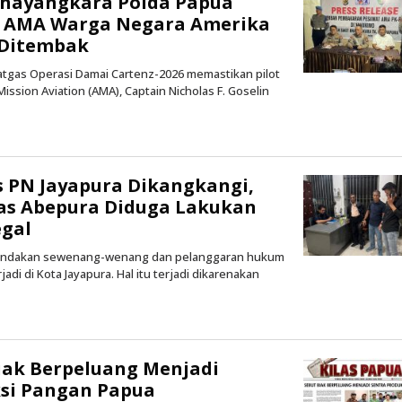
Bhayangkara Polda Papua
ot AMA Warga Negara Amerika
 Ditembak
Satgas Operasi Damai Cartenz-2026 memastikan pilot
ssion Aviation (AMA), Captain Nicholas F. Goselin
oleh
Kilas
Papua
 PN Jayapura Dikangkangi,
pas Abepura Diduga Lakukan
egal
 Tindakan sewenang-wenang dan pelanggaran hukum
adi di Kota Jayapura. Hal itu terjadi dikarenakan
oleh
Kilas
Papua
iak Berpeluang Menjadi
ksi Pangan Papua