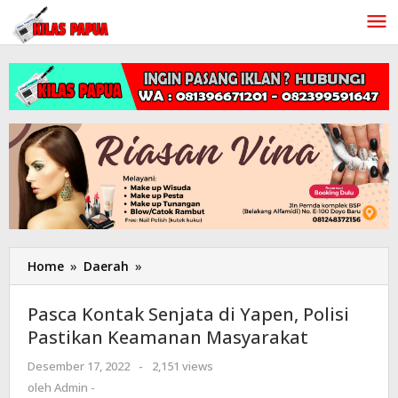
Lewati
ke
konten
Home
»
Daerah
»
Pasca
Kontak
Senjata
Pasca Kontak Senjata di Yapen, Polisi
di
Pastikan Keamanan Masyarakat
Yapen,
Polisi
Desember 17, 2022
oleh
-
2,151 views
Pastikan
Admin
oleh
Admin -
Keamanan