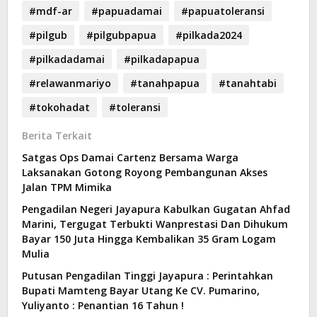
#mdf-ar
#papuadamai
#papuatoleransi
#pilgub
#pilgubpapua
#pilkada2024
#pilkadadamai
#pilkadapapua
#relawanmariyo
#tanahpapua
#tanahtabi
#tokohadat
#toleransi
Berita Terkait
Satgas Ops Damai Cartenz Bersama Warga
Laksanakan Gotong Royong Pembangunan Akses
Jalan TPM Mimika
Pengadilan Negeri Jayapura Kabulkan Gugatan Ahfad
Marini, Tergugat Terbukti Wanprestasi Dan Dihukum
Bayar 150 Juta Hingga Kembalikan 35 Gram Logam
Mulia
Putusan Pengadilan Tinggi Jayapura : Perintahkan
Bupati Mamteng Bayar Utang Ke CV. Pumarino,
Yuliyanto : Penantian 16 Tahun !