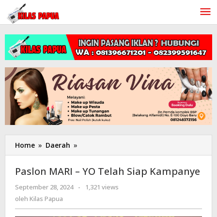
Lewati
ke
konten
Home
»
Daerah
»
Paslon
MARI
-
Paslon MARI – YO Telah Siap Kampanye
YO
Telah
September 28, 2024
oleh
-
1,321 views
Siap
Kilas
oleh
Kilas Papua
Papua
Kampanye