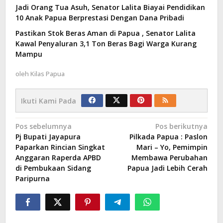
Jadi Orang Tua Asuh, Senator Lalita Biayai Pendidikan
10 Anak Papua Berprestasi Dengan Dana Pribadi
Pastikan Stok Beras Aman di Papua , Senator Lalita
Kawal Penyaluran 3,1 Ton Beras Bagi Warga Kurang
Mampu
oleh
Kilas Papua
Ikuti Kami Pada
Navigasi
Pos sebelumnya
Pos berikutnya
Pj Bupati Jayapura
Pilkada Papua : Paslon
pos
Paparkan Rincian Singkat
Mari – Yo, Pemimpin
Anggaran Raperda APBD
Membawa Perubahan
di Pembukaan Sidang
Papua Jadi Lebih Cerah
Paripurna