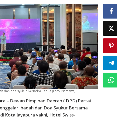
ah dan doa syukur Gerindra Papua.(Foto. Istimewa)
ura – Dewan Pimpinan Daerah ( DPD) Partai
enggelar Ibadah dan Doa Syukur Bersama
 di Kota Jayapura yakni, Hotel Swiss-