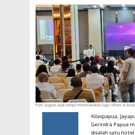
Putri Siagian saat tampil membawakan lagu rohani di ibad
Kilaspapua, Jayap
Gerindra Papua m
disalah satu hotel