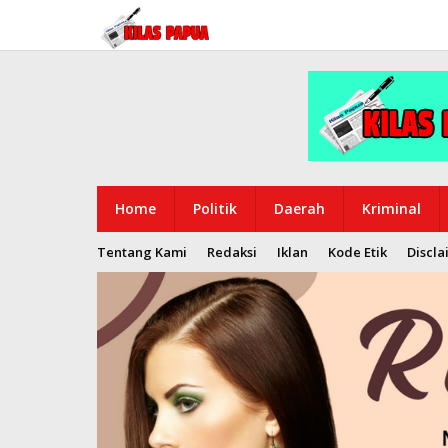
Lewati
ke
konten
Home
Politik
Daerah
Kriminal
Tentang Kami
Redaksi
Iklan
Kode Etik
Discla