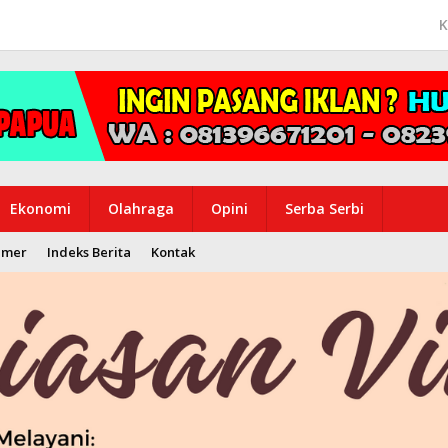
K
Ekonomi
Olahraga
Opini
Serba Serbi
imer
Indeks Berita
Kontak