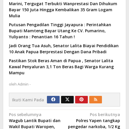
Marini, Tergugat Terbukti Wanprestasi Dan Dihukum
Bayar 150 Juta Hingga Kembalikan 35 Gram Logam
Mulia
Putusan Pengadilan Tinggi Jayapura : Perintahkan
Bupati Mamteng Bayar Utang Ke CV. Pumarino,
Yuliyanto : Penantian 16 Tahun !
Jadi Orang Tua Asuh, Senator Lalita Biayai Pendidikan
10 Anak Papua Berprestasi Dengan Dana Pribadi
Pastikan Stok Beras Aman di Papua , Senator Lalita
Kawal Penyaluran 3,1 Ton Beras Bagi Warga Kurang
Mampu
oleh
Admin -
Ikuti Kami Pada
Navigasi
Pos sebelumnya
Pos berikutnya
Wagub Lantik Bupati dan
Polres Yapen tangkap
pos
Wakil Bupati Waropen,
pengedar narkoba, 1/2 Kg