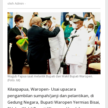
Admin
oleh
Admin -
Maniagas
-
bakal
gelar
syukuran
di
Jayapura
dan
Waropen
Wagub Papua saat melantik Bupati dan Wakil Bupati Waropen.
(Foto. Ist)
Kilaspapua, Waropen- Usai upacara
pengambilan sumpah/janji dan pelantikan, di
Gedung Negara, Bupati Waropen Yermias Bisai,