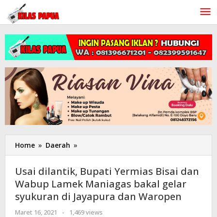
Lewati
ke
konten
Home
»
Daerah
»
Usai
dilantik,
Bupati
Usai dilantik, Bupati Yermias Bisai dan
Yermias
Wabup Lamek Maniagas bakal gelar
Bisai
syukuran di Jayapura dan Waropen
dan
Wabup
Maret 16, 2021
oleh
-
1,469 views
Lamek