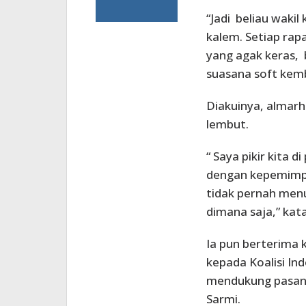
“Jadi beliau waki
kalem. Setiap rap
yang agak keras, 
suasana soft kemb
Diakuinya, almar
lembut.
“ Saya pikir kita 
dengan kepemimpi
tidak pernah menu
dimana saja,” kat
Ia pun berterima
kepada Koalisi In
mendukung pasang
Sarmi.