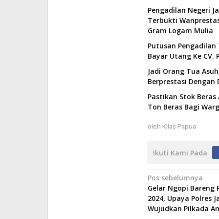
Pengadilan Negeri J
Terbukti Wanprestas
Gram Logam Mulia
Putusan Pengadilan 
Bayar Utang Ke CV. P
Jadi Orang Tua Asuh,
Berprestasi Dengan 
Pastikan Stok Beras 
Ton Beras Bagi Wa
oleh
Kilas Papua
Ikuti Kami Pada
Navigasi
Pos sebelumnya
Gelar Ngopi Bareng 
pos
2024, Upaya Polres 
Wujudkan Pilkada A