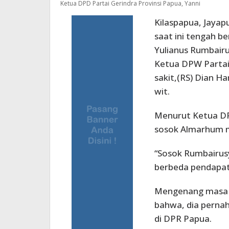
Ketua DPD Partai Gerindra Provinsi Papua, Yanni
Kilaspapua, Jaya
saat ini tengah be
Yulianus Rumbairu
Ketua DPW Partai
sakit,(RS) Dian Ha
wit.
Menurut Ketua DPD
sosok Almarhum 
“Sosok Rumbairusy
berbeda pendapat 
Mengenang masa l
bahwa, dia pernah
di DPR Papua.