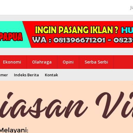
J
Ekonomi
Olahraga
Opini
Serba Serbi
imer
Indeks Berita
Kontak