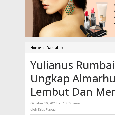
Home
»
Daerah
»
Yulianus
Rumbairusy
Tutup
Yulianus Rumbai
Usia,
Yanni
Ungkap Almarhu
Ungkap
Almarhum
Sosok
Lembut Dan Men
Yang
Kalem,
Lembut
Oktober 10, 2024
oleh
-
1,355 views
Dan
Kilas
oleh
Kilas Papua
Menyejukan
Papua