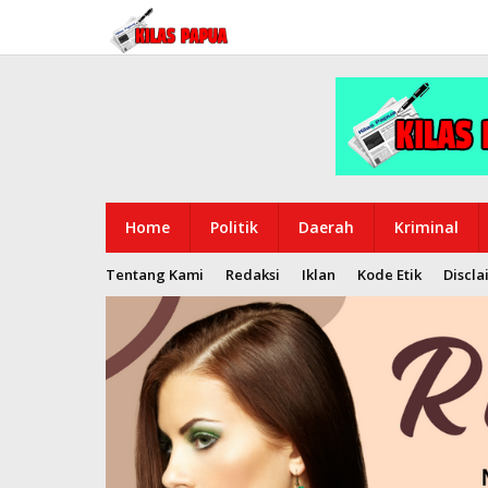
Lewati
ke
konten
Home
Politik
Daerah
Kriminal
Tentang Kami
Redaksi
Iklan
Kode Etik
Discla