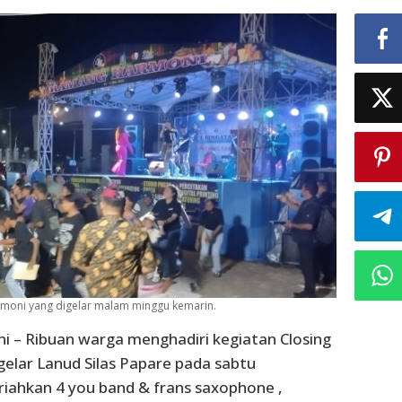
moni yang digelar malam minggu kemarin.
ni – Ribuan warga menghadiri kegiatan Closing
elar Lanud Silas Papare pada sabtu
riahkan 4 you band & frans saxophone ,