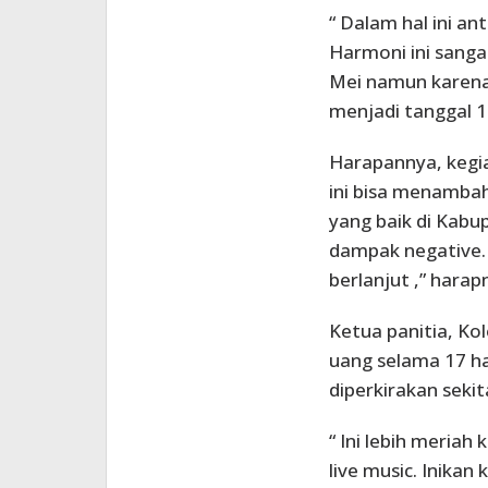
“ Dalam hal ini a
Harmoni ini sanga
Mei namun karena
menjadi tanggal 1
Harapannya, kegia
ini bisa menambah
yang baik di Kab
dampak negative. J
berlanjut ,” harap
Ketua panitia, K
uang selama 17 h
diperkirakan sekita
“ Ini lebih meriah
live music. Inika