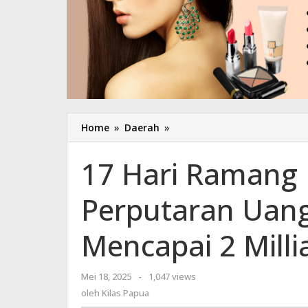
Home
»
Daerah
»
17
Hari
Ramang
17 Hari Ramang 
Harmoni
Digelar,
Perputaran Uang
Perputaran
Uang
Diperkirakan
Mencapai 2 Milli
Mencapai
2
Milliar
Mei 18, 2025
oleh
-
1,047 views
Kilas
oleh
Kilas Papua
Papua