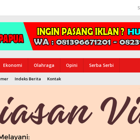
S
Ekonomi
Olahraga
Opini
Serba Serbi
imer
Indeks Berita
Kontak