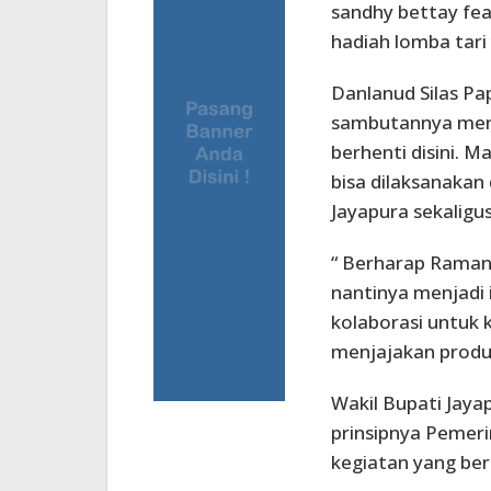
sandhy bettay fea
hadiah lomba tari 
Danlanud Silas P
sambutannya men
berhenti disini. 
bisa dilaksanakan
Jayapura sekalig
“ Berharap Ramang
nantinya menjadi
kolaborasi untu
menjajakan produ
Wakil Bupati Jay
prinsipnya Pemer
kegiatan yang be