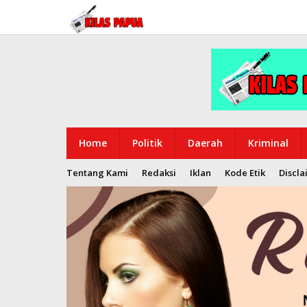
Lewati
ke
konten
Home
Politik
Daerah
Kriminal
Tentang Kami
Redaksi
Iklan
Kode Etik
Discla