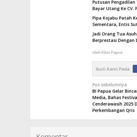
Putusan Pengadilan 
Bayar Utang Ke CV. P
Pipa Kojabu Patah Ke
Sementara, Entis S
Jadi Orang Tua Asuh,
Berprestasi Dengan 
oleh
Kilas Papua
Ikuti Kami Pada
Navigasi
Pos sebelumnya
BI Papua Gelar Binc
pos
Media, Bahas Festiva
Cenderawasih 2025 
Perkembangan Qris
Komentar