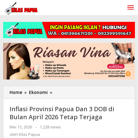
Lewati
ke
konten
Home
»
Ekonomi
»
Inflasi
Provinsi
Papua
Inflasi Provinsi Papua Dan 3 DOB di
Dan
Bulan April 2026 Tetap Terjaga
3
DOB
Mei 15, 2026
oleh
-
1,228 views
di
Kilas
oleh
Kilas Papua
Bulan