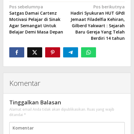
Navigasi
Pos sebelumnya
Pos berikutnya
Satgas Damai Cartenz
Hadiri Syukuran HUT GPdI
pos
Motivasi Pelajar di Sinak
Jemaat Filadelfia Kehiran,
Agar Semangat Untuk
Gilberd Yakwart : Sejarah
Belajar Demi Masa Depan
Baru Gereja Yang Telah
Berdiri 14 tahun
Komentar
Tinggalkan Balasan
Alamat email Anda tidak akan dipublikasikan.
Ruas yang wajib
ditandai
*