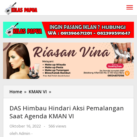
Lewati
ke
konten
Home
»
KMAN VI
»
DAS
Himbau
Hindari
DAS Himbau Hindari Aksi Pemalangan
Aksi
Saat Agenda KMAN VI
Pemalangan
Saat
Oktober 16, 2022
oleh
-
566 views
Agenda
Admin
oleh
Admin -
KMAN