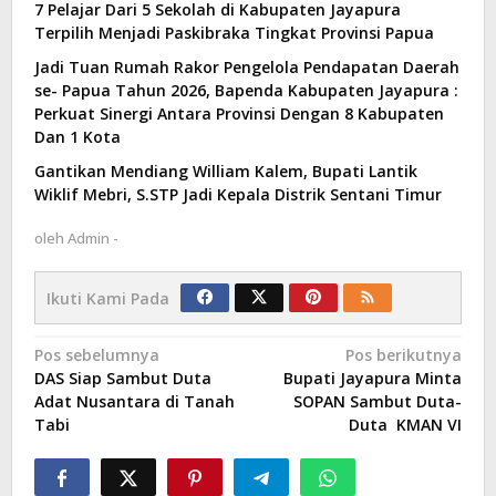
7 Pelajar Dari 5 Sekolah di Kabupaten Jayapura
Terpilih Menjadi Paskibraka Tingkat Provinsi Papua
Jadi Tuan Rumah Rakor Pengelola Pendapatan Daerah
se- Papua Tahun 2026, Bapenda Kabupaten Jayapura :
Perkuat Sinergi Antara Provinsi Dengan 8 Kabupaten
Dan 1 Kota
Gantikan Mendiang William Kalem, Bupati Lantik
Wiklif Mebri, S.STP Jadi Kepala Distrik Sentani Timur
oleh
Admin -
Ikuti Kami Pada
Navigasi
Pos sebelumnya
Pos berikutnya
DAS Siap Sambut Duta
Bupati Jayapura Minta
pos
Adat Nusantara di Tanah
SOPAN Sambut Duta-
Tabi
Duta KMAN VI