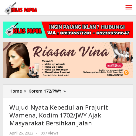
Lewati
ke
konten
Home
»
Korem 172/PWY
»
Wujud
Nyata
Kepedulian
Wujud Nyata Kepedulian Prajurit
Prajurit
Wamena, Kodim 1702/JWY Ajak
Wamena,
Masyarakat Bersihkan Jalan
Kodim
1702/JWY
April 26, 2023
oleh
-
997 views
Ajak