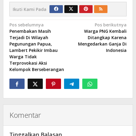
Ikuti Kami Pada
Navigasi
Pos sebelumnya
Pos berikutnya
Penembakan Masih
Warga PNG Kembali
pos
Terjadi Di Wilayah
Ditangkap Karena
Pegunungan Papua,
Mengedarkan Ganja Di
Lambert Pekikir Imbau
Indonesia
Warga Tidak
Terprovokasi Aksi
Kelompok Berseberangan
Komentar
Tinggalkan Balasan