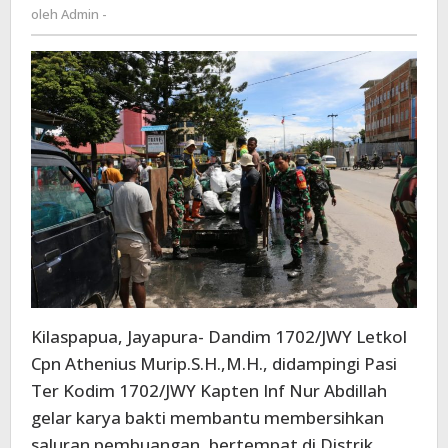
Admin
oleh
Admin -
Masyarakat
-
Bersihkan
Jalan
Kilaspapua, Jayapura- Dandim 1702/JWY Letkol
Cpn Athenius Murip.S.H.,M.H., didampingi Pasi
Ter Kodim 1702/JWY Kapten Inf Nur Abdillah
gelar karya bakti membantu membersihkan
saluran pembuangan, bertempat di Distrik