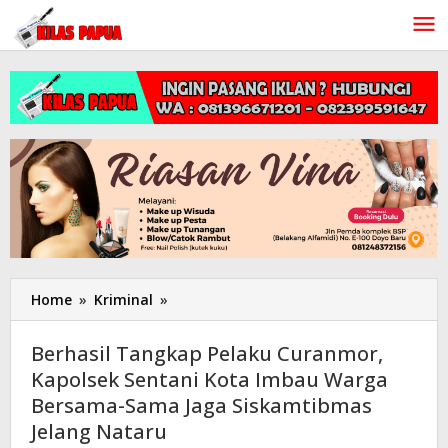
Lewati
ke
konten
Home
»
Kriminal
»
Berhasil
Tangkap
Pelaku
Berhasil Tangkap Pelaku Curanmor,
Curanmor,
Kapolsek Sentani Kota Imbau Warga
Kapolsek
Bersama-Sama Jaga Siskamtibmas
Sentani
Kota
Jelang Nataru
Imbau