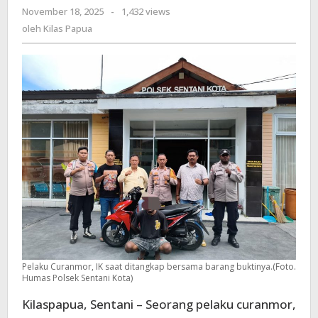
November 18, 2025
oleh
-
1,432 views
Warga
Kilas
oleh
Kilas Papua
Bersama-
Papua
Sama
Jaga
Siskamtibmas
Jelang
Nataru
Pelaku Curanmor, IK saat ditangkap bersama barang buktinya.(Foto.
Humas Polsek Sentani Kota)
Kilaspapua, Sentani – Seorang pelaku curanmor,