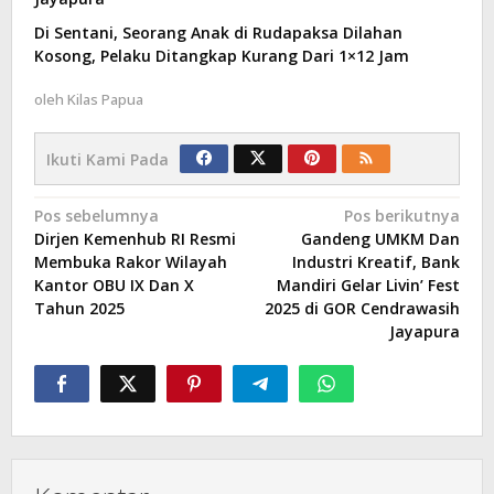
Di Sentani, Seorang Anak di Rudapaksa Dilahan
Kosong, Pelaku Ditangkap Kurang Dari 1×12 Jam
oleh
Kilas Papua
Ikuti Kami Pada
Navigasi
Pos sebelumnya
Pos berikutnya
Dirjen Kemenhub RI Resmi
Gandeng UMKM Dan
pos
Membuka Rakor Wilayah
Industri Kreatif, Bank
Kantor OBU IX Dan X
Mandiri Gelar Livin’ Fest
Tahun 2025
2025 di GOR Cendrawasih
Jayapura