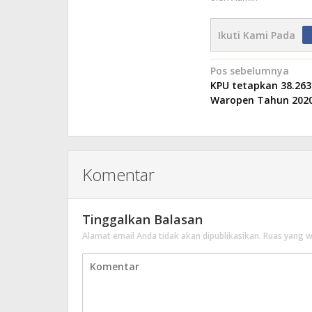
Ikuti Kami Pada
Navigasi
Pos sebelumnya
KPU tetapkan 38.263
pos
Waropen Tahun 202
Komentar
Tinggalkan Balasan
Alamat email Anda tidak akan dipublikasikan.
Ruas yang w