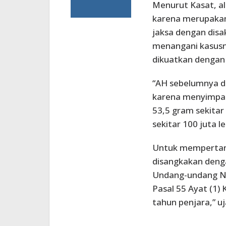
Menurut Kasat, a
karena merupakan 
jaksa dengan disa
menangani kasusny
dikuatkan dengan
“AH sebelumnya di
karena menyimpan 
53,5 gram sekitar 
sekitar 100 juta le
Untuk mempertan
disangkakan denga
Undang-undang No
Pasal 55 Ayat (1
tahun penjara,” uj