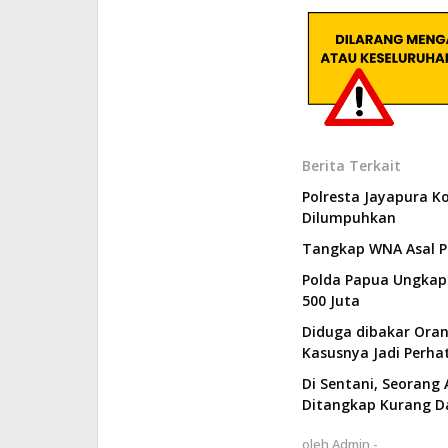
Berita Terkait
Polresta Jayapura K
Dilumpuhkan
Tangkap WNA Asal PN
Polda Papua Ungkap 
500 Juta
Diduga dibakar Ora
Kasusnya Jadi Perhat
Di Sentani, Seorang
Ditangkap Kurang Da
oleh
Admin -