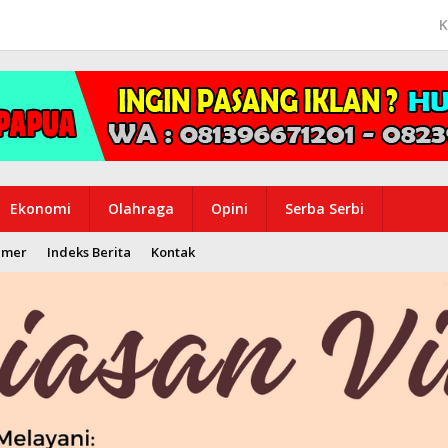
K
Ekonomi
Olahraga
Opini
Serba Serbi
imer
Indeks Berita
Kontak