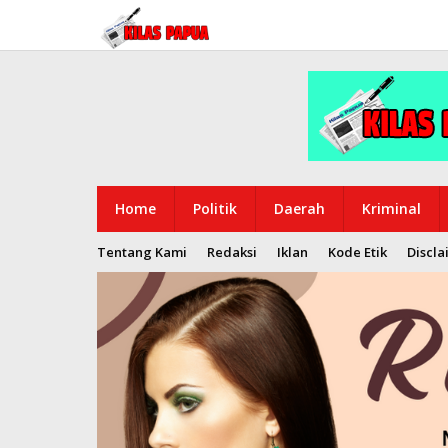
Lewati
ke
konten
Home
Politik
Daerah
Kriminal
Tentang Kami
Redaksi
Iklan
Kode Etik
Discla