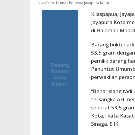
jaksa.(Foto. Humas Polresta Jayapura Kota)
Kilaspapua, Jayap
Jayapura Kota me
di Halaman Mapolr
Barang bukti nark
53,5 gram dengan 
pemilik barang ha
Penuntut Umum b
perwakilan person
“Benar siang tadi
tersangka AH mem
seberat 53,5 gra
Kota,” kata Kasat 
Sinaga, S.IK.