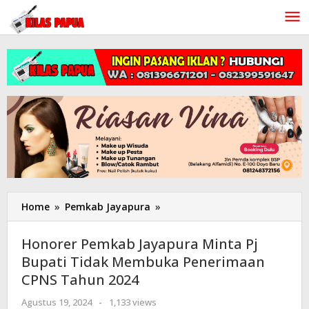
Lewati
ke
konten
Home
»
Pemkab Jayapura
»
Honorer
Pemkab
Jayapura
Honorer Pemkab Jayapura Minta Pj
Minta
Bupati Tidak Membuka Penerimaan
Pj
CPNS Tahun 2024
Bupati
Tidak
Agustus 19, 2024
oleh
-
1,133 views
Membuka