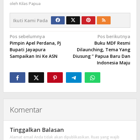
oleh
Kilas Papua
Ikuti Kami Pada
Navigasi
Pos sebelumnya
Pos berikutnya
Pimpin Apel Perdana, Pj
Buku MDF Resmi
pos
Bupati Jayapura
Dilaunching, Tema Yang
Sampaikan Ini Ke ASN
Diusung ” Papua Baru Dan
Indonesia Maju
Komentar
Tinggalkan Balasan
Alamat email Anda tidak akan dipublikasikan.
Ruas yang wajib