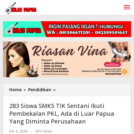
Lewati
ke
konten
Home
»
Pendidikan
»
283
Siswa
SMKS
283 Siswa SMKS TIK Sentani Ikuti
TIK
Pembekalan PKL, Ada di Luar Papua
Sentani
Yang Diminta Perusahaan
Ikuti
Pembekalan
Juli 4, 2026
oleh
-
565 views
PKL,