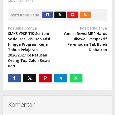
oleh
Kilas Papua
Ikuti Kami Pada
Navigasi
Pos sebelumnya
Pos berikutnya
SMKS YPKP TIK Sentani
Yanni : Revisi MRP Harus
pos
Sosialisasi Visi Dan Misi
Dikawal, Perspektif
Hingga Program Kerja
Perempuan Tak Boleh
Tahun Pelajaran
Diabaikan
2026/2027 Ke Ratusan
Orang Tua Calon Siswa
Baru
Komentar