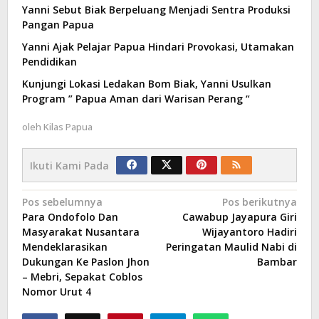
Yanni Sebut Biak Berpeluang Menjadi Sentra Produksi
Pangan Papua
Yanni Ajak Pelajar Papua Hindari Provokasi, Utamakan
Pendidikan
Kunjungi Lokasi Ledakan Bom Biak, Yanni Usulkan
Program ” Papua Aman dari Warisan Perang “
oleh
Kilas Papua
Ikuti Kami Pada
Navigasi
Pos sebelumnya
Pos berikutnya
Para Ondofolo Dan
Cawabup Jayapura Giri
pos
Masyarakat Nusantara
Wijayantoro Hadiri
Mendeklarasikan
Peringatan Maulid Nabi di
Dukungan Ke Paslon Jhon
Bambar
– Mebri, Sepakat Coblos
Nomor Urut 4