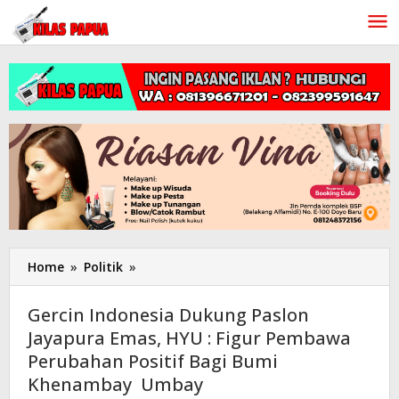
Lewati
ke
konten
Home
»
Politik
»
Gercin
Indonesia
Dukung
Gercin Indonesia Dukung Paslon
Paslon
Jayapura Emas, HYU : Figur Pembawa
Jayapura
Perubahan Positif Bagi Bumi
Emas,
HYU
Khenambay Umbay
: