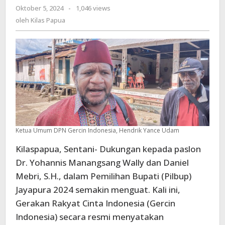
Oktober 5, 2024
oleh
-
1,046 views
Figur
Kilas
oleh
Kilas Papua
Pembawa
Papua
Perubahan
Positif
Bagi
Bumi
Khenambay
Umbay
Ketua Umum DPN Gercin Indonesia, Hendrik Yance Udam
Kilaspapua, Sentani- Dukungan kepada paslon
Dr. Yohannis Manangsang Wally dan Daniel
Mebri, S.H., dalam Pemilihan Bupati (Pilbup)
Jayapura 2024 semakin menguat. Kali ini,
Gerakan Rakyat Cinta Indonesia (Gercin
Indonesia) secara resmi menyatakan