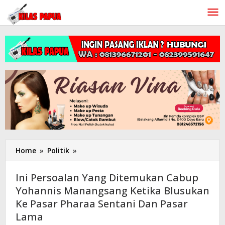
Lewati
ke
konten
Home
»
Politik
»
Ini
Persoalan
Yang
Ini Persoalan Yang Ditemukan Cabup
Ditemukan
Yohannis Manangsang Ketika Blusukan
Cabup
Ke Pasar Pharaa Sentani Dan Pasar
Yohannis
Manangsang
Lama
Ketika