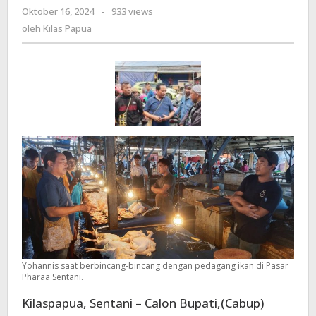
Oktober 16, 2024
oleh
-
933 views
Blusukan
Kilas
oleh
Kilas Papua
Ke
Papua
Pasar
Pharaa
Sentani
Dan
Pasar
Lama
Yohannis saat berbincang-bincang dengan pedagang ikan di Pasar
Pharaa Sentani.
Kilaspapua, Sentani – Calon Bupati,(Cabup)