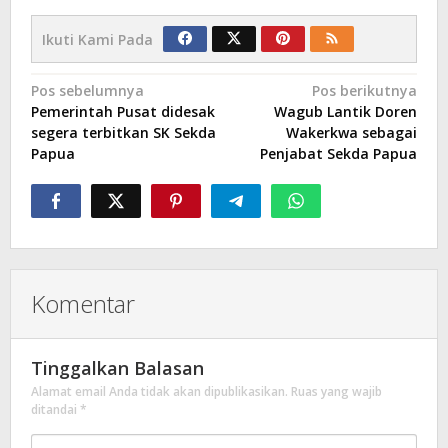
Ikuti Kami Pada
Navigasi
Pos sebelumnya
Pos berikutnya
Pemerintah Pusat didesak
Wagub Lantik Doren
pos
segera terbitkan SK Sekda
Wakerkwa sebagai
Papua
Penjabat Sekda Papua
Komentar
Tinggalkan Balasan
Alamat email Anda tidak akan dipublikasikan.
Ruas yang wajib
ditandai
*