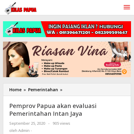
Lewati
ke
konten
Home
»
Pemerintahan
»
Pemprov
Papua
akan
Pemprov Papua akan evaluasi
evaluasi
Pemerintahan Intan Jaya
Pemerintahan
Intan
September 25, 2020
oleh
-
905 views
Jaya
Admin
oleh
Admin -