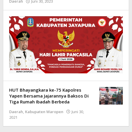
Daerah
Juni 30, 2023
oleh
Admin
-
HUT Bhayangkara ke-75 Kapolres
Yapen Bersama Jajarannya Baksos Di
Tiga Rumah Ibadah Berbeda
Daerah
,
Kabupaten Waropen
Juni 30,
2021
oleh
Admin
-