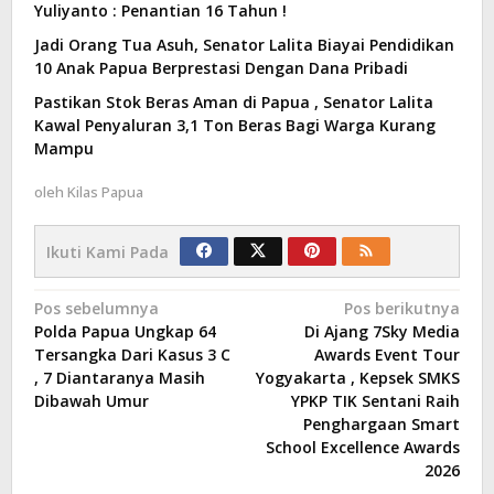
Yuliyanto : Penantian 16 Tahun !
Jadi Orang Tua Asuh, Senator Lalita Biayai Pendidikan
10 Anak Papua Berprestasi Dengan Dana Pribadi
Pastikan Stok Beras Aman di Papua , Senator Lalita
Kawal Penyaluran 3,1 Ton Beras Bagi Warga Kurang
Mampu
oleh
Kilas Papua
Ikuti Kami Pada
Navigasi
Pos sebelumnya
Pos berikutnya
Polda Papua Ungkap 64
Di Ajang 7Sky Media
pos
Tersangka Dari Kasus 3 C
Awards Event Tour
, 7 Diantaranya Masih
Yogyakarta , Kepsek SMKS
Dibawah Umur
YPKP TIK Sentani Raih
Penghargaan Smart
School Excellence Awards
2026