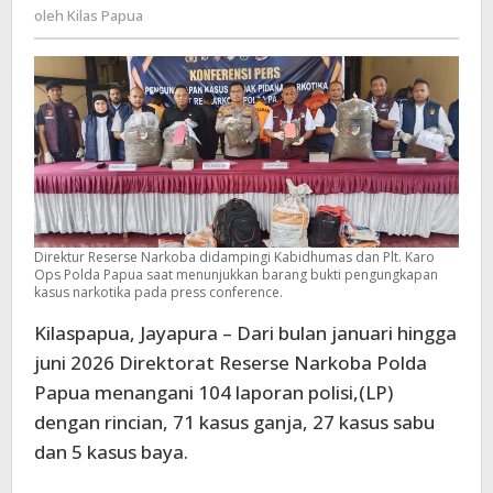
Kilas
oleh
Kilas Papua
Berhasil
Papua
di
Ungkap
Polda
Papua
Dengan
Tersangka
151
Orang
Direktur Reserse Narkoba didampingi Kabidhumas dan Plt. Karo
Ops Polda Papua saat menunjukkan barang bukti pengungkapan
kasus narkotika pada press conference.
Kilaspapua, Jayapura – Dari bulan januari hingga
juni 2026 Direktorat Reserse Narkoba Polda
Papua menangani 104 laporan polisi,(LP)
dengan rincian, 71 kasus ganja, 27 kasus sabu
dan 5 kasus baya.