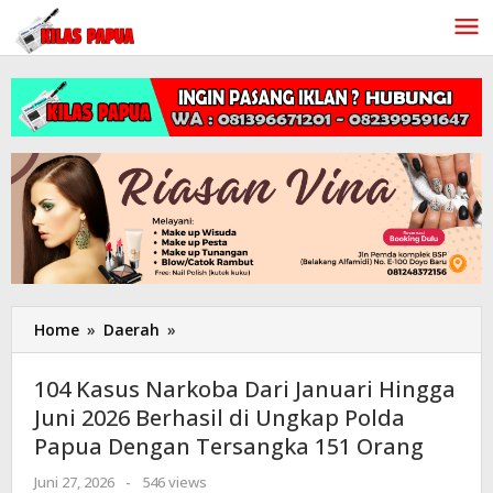
Lewati
ke
konten
Home
»
Daerah
»
104
Kasus
Narkoba
104 Kasus Narkoba Dari Januari Hingga
Dari
Juni 2026 Berhasil di Ungkap Polda
Januari
Papua Dengan Tersangka 151 Orang
Hingga
Juni
Juni 27, 2026
oleh
-
546 views
2026