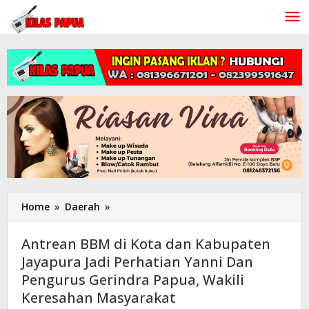
Lewati
ke
konten
Home
»
Daerah
»
Antrean
BBM
di
Antrean BBM di Kota dan Kabupaten
Kota
Jayapura Jadi Perhatian Yanni Dan
dan
Pengurus Gerindra Papua, Wakili
Kabupaten
Jayapura
Keresahan Masyarakat
Jadi