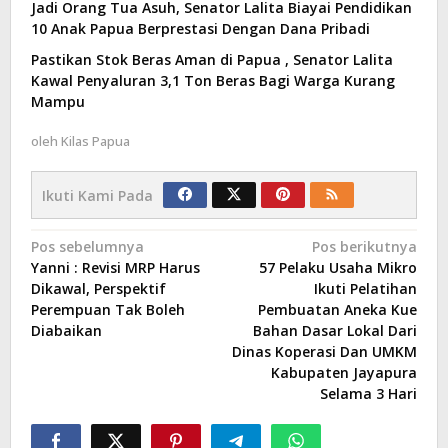
Jadi Orang Tua Asuh, Senator Lalita Biayai Pendidikan
10 Anak Papua Berprestasi Dengan Dana Pribadi
Pastikan Stok Beras Aman di Papua , Senator Lalita
Kawal Penyaluran 3,1 Ton Beras Bagi Warga Kurang
Mampu
oleh
Kilas Papua
Ikuti Kami Pada
Navigasi
Pos sebelumnya
Pos berikutnya
Yanni : Revisi MRP Harus
57 Pelaku Usaha Mikro
pos
Dikawal, Perspektif
Ikuti Pelatihan
Perempuan Tak Boleh
Pembuatan Aneka Kue
Diabaikan
Bahan Dasar Lokal Dari
Dinas Koperasi Dan UMKM
Kabupaten Jayapura
Selama 3 Hari