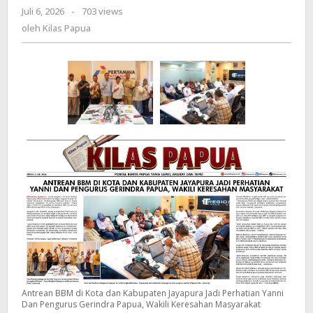
Juli 6, 2026
oleh
-
703 views
Perhatian
Kilas
oleh
Kilas Papua
Yanni
Papua
Dan
Pengurus
Gerindra
Papua,
Wakili
Keresahan
Masyarakat
Antrean BBM di Kota dan Kabupaten Jayapura Jadi Perhatian Yanni
Dan Pengurus Gerindra Papua, Wakili Keresahan Masyarakat