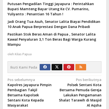
Putusan Pengadilan Tinggi Jayapura : Perintahkan
Bupati Mamteng Bayar Utang Ke CV. Pumarino,
Yuliyanto : Penantian 16 Tahun !
Jadi Orang Tua Asuh, Senator Lalita Biayai Pendidikan
10 Anak Papua Berprestasi Dengan Dana Pribadi
Pastikan Stok Beras Aman di Papua , Senator Lalita
Kawal Penyaluran 3,1 Ton Beras Bagi Warga Kurang
Mampu
oleh
Kilas Papua
Ikuti Kami Pada
Navigasi
Pos sebelumnya
Pos berikutnya
Kapolres Jayapura Pimpin
Polsek Sentani Kota
pos
Pembagian Takjil
Bersama Pemuda Gereja
Bersama Kapolsek
Lakukan Pengamanan
Sentani Kota Kepada
Shalat Tarawih di Masjid
Masyarakat
Al Aqsha