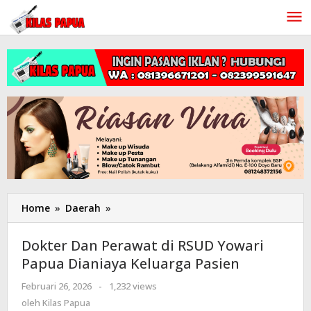
Lewati
ke
konten
Home
»
Daerah
»
Dokter
Dan
Perawat
Dokter Dan Perawat di RSUD Yowari
di
Papua Dianiaya Keluarga Pasien
RSUD
Yowari
Februari 26, 2026
oleh
-
1,232 views
Papua
Kilas
oleh
Kilas Papua
Dianiaya