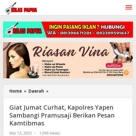
Lewati
ke
konten
Home
»
Daerah
»
Giat
Jumat
Curhat,
Giat Jumat Curhat, Kapolres Yapen
Kapolres
Sambangi Pramusaji Berikan Pesan
Yapen
Kamtibmas
Sambangi
Pramusaji
Mei 12, 2023
oleh
-
1,096 views
Berikan