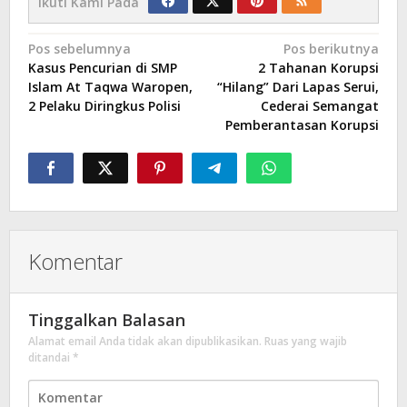
Ikuti Kami Pada
Navigasi
Pos sebelumnya
Pos berikutnya
Kasus Pencurian di SMP
2 Tahanan Korupsi
pos
Islam At Taqwa Waropen,
“Hilang” Dari Lapas Serui,
2 Pelaku Diringkus Polisi
Cederai Semangat
Pemberantasan Korupsi
Komentar
Tinggalkan Balasan
Alamat email Anda tidak akan dipublikasikan.
Ruas yang wajib
ditandai
*