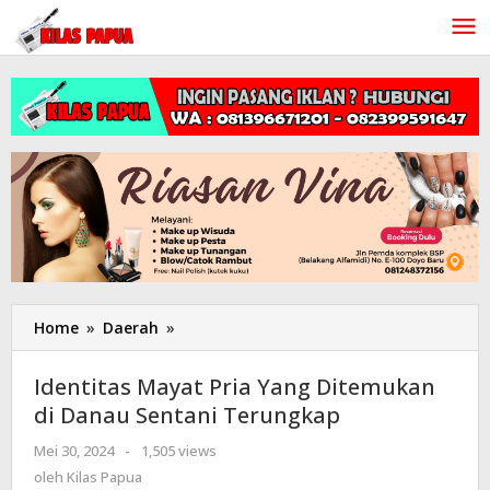
Lewati
ke
konten
Home
»
Daerah
»
Identitas
Mayat
Pria
Identitas Mayat Pria Yang Ditemukan
Yang
di Danau Sentani Terungkap
Ditemukan
di
Mei 30, 2024
oleh
-
1,505 views
Danau
Kilas
oleh
Kilas Papua
Sentani