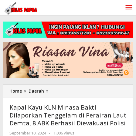
Lewati
ke
konten
Home
»
Daerah
»
Kapal
Kayu
KLN
Kapal Kayu KLN Minasa Bakti
Minasa
Dilaporkan Tenggelam di Perairan Laut
Bakti
Demta, 8 ABK Berhasil Dievakuasi Polisi
Dilaporkan
Tenggelam
September 10, 2024
oleh
-
1,006 views
di