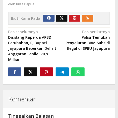
oleh
Kilas Papua
Ikuti Kami Pada
Navigasi
Pos sebelumnya
Pos berikutnya
Disidang Raperda APBD
Polisi Temukan
pos
Perubahan, Pj Bupati
Penyaluran BBM Subsidi
Jayapura Beberkan Defisit
IIegal di SPBU Jayapura
Anggaran Senilai 70,9
Milliar
Komentar
Tinggalkan Balasan