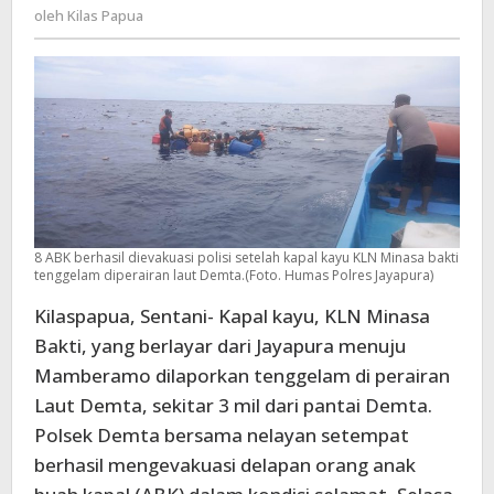
Kilas
oleh
Kilas Papua
Perairan
Papua
Laut
Demta,
8
ABK
Berhasil
Dievakuasi
Polisi
8 ABK berhasil dievakuasi polisi setelah kapal kayu KLN Minasa bakti
tenggelam diperairan laut Demta.(Foto. Humas Polres Jayapura)
Kilaspapua, Sentani- Kapal kayu, KLN Minasa
Bakti, yang berlayar dari Jayapura menuju
Mamberamo dilaporkan tenggelam di perairan
Laut Demta, sekitar 3 mil dari pantai Demta.
Polsek Demta bersama nelayan setempat
berhasil mengevakuasi delapan orang anak