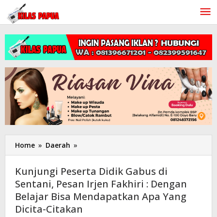
Lewati
ke
konten
Home
»
Daerah
»
Kunjungi
Peserta
Didik
Kunjungi Peserta Didik Gabus di
Gabus
Sentani, Pesan Irjen Fakhiri : Dengan
di
Belajar Bisa Mendapatkan Apa Yang
Sentani,
Pesan
Dicita-Citakan
Irjen