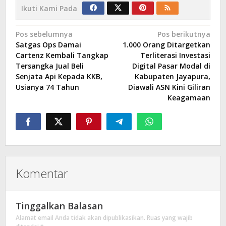
Ikuti Kami Pada
Navigasi
Pos sebelumnya
Pos berikutnya
Satgas Ops Damai
1.000 Orang Ditargetkan
pos
Cartenz Kembali Tangkap
Terliterasi Investasi
Tersangka Jual Beli
Digital Pasar Modal di
Senjata Api Kepada KKB,
Kabupaten Jayapura,
Usianya 74 Tahun
Diawali ASN Kini Giliran
Keagamaan
Komentar
Tinggalkan Balasan
Alamat email Anda tidak akan dipublikasikan.
Ruas yang wajib