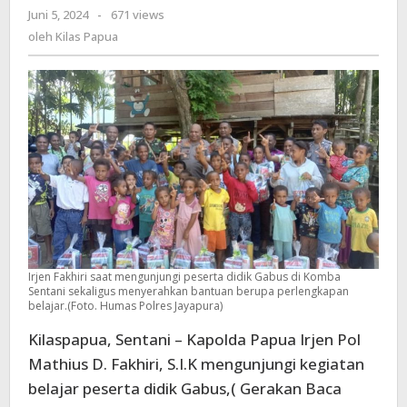
Juni 5, 2024
oleh
-
671 views
Fakhiri
Kilas
oleh
Kilas Papua
:
Papua
Dengan
Belajar
Bisa
Mendapatkan
Apa
Yang
Dicita-
Citakan
Irjen Fakhiri saat mengunjungi peserta didik Gabus di Komba
Sentani sekaligus menyerahkan bantuan berupa perlengkapan
belajar.(Foto. Humas Polres Jayapura)
Kilaspapua, Sentani – Kapolda Papua Irjen Pol
Mathius D. Fakhiri, S.I.K mengunjungi kegiatan
belajar peserta didik Gabus,( Gerakan Baca