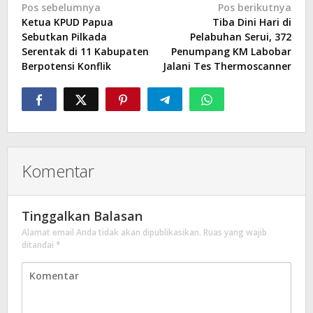
Navigasi
Pos sebelumnya
Pos berikutnya
Ketua KPUD Papua
Tiba Dini Hari di
pos
Sebutkan Pilkada
Pelabuhan Serui, 372
Serentak di 11 Kabupaten
Penumpang KM Labobar
Berpotensi Konflik
Jalani Tes Thermoscanner
Komentar
Tinggalkan Balasan
Alamat email Anda tidak akan dipublikasikan.
Ruas yang wajib
ditandai
*