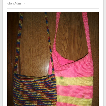
Admin
oleh
Admin -
Hasil
-
Anyaman
Mama
Papua
di
PON