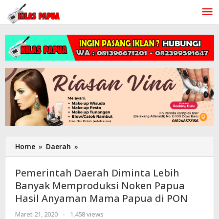
Lewati
ke
konten
Home
»
Daerah
»
Pemerintah
Daerah
Diminta
Pemerintah Daerah Diminta Lebih
Lebih
Banyak Memproduksi Noken Papua
Banyak
Hasil Anyaman Mama Papua di PON
Memproduksi
Noken
Maret 21, 2020
oleh
-
1,458 views
Papua