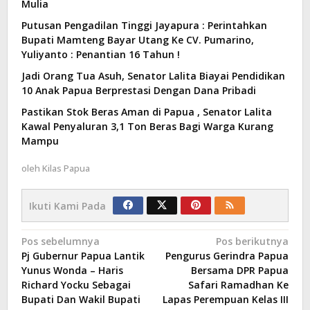
Mulia
Putusan Pengadilan Tinggi Jayapura : Perintahkan
Bupati Mamteng Bayar Utang Ke CV. Pumarino,
Yuliyanto : Penantian 16 Tahun !
Jadi Orang Tua Asuh, Senator Lalita Biayai Pendidikan
10 Anak Papua Berprestasi Dengan Dana Pribadi
Pastikan Stok Beras Aman di Papua , Senator Lalita
Kawal Penyaluran 3,1 Ton Beras Bagi Warga Kurang
Mampu
oleh
Kilas Papua
Ikuti Kami Pada
Navigasi
Pos sebelumnya
Pos berikutnya
Pj Gubernur Papua Lantik
Pengurus Gerindra Papua
pos
Yunus Wonda – Haris
Bersama DPR Papua
Richard Yocku Sebagai
Safari Ramadhan Ke
Bupati Dan Wakil Bupati
Lapas Perempuan Kelas III