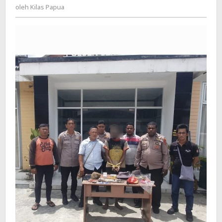
Kilas
oleh
Kilas Papua
Pilot,
Papua
Warga
Negara
Asing