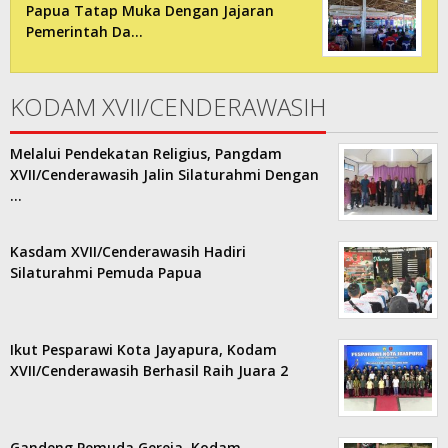
Papua Tatap Muka Dengan Jajaran
Pemerintah Da…
KODAM XVII/CENDERAWASIH
Melalui Pendekatan Religius, Pangdam
XVII/Cenderawasih Jalin Silaturahmi Dengan
…
Kasdam XVII/Cenderawasih Hadiri
Silaturahmi Pemuda Papua
Ikut Pesparawi Kota Jayapura, Kodam
XVII/Cenderawasih Berhasil Raih Juara 2
Gandeng Pemuda Gereja, Kodam