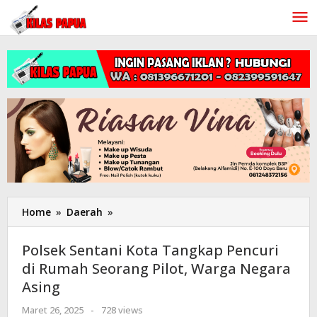
Lewati
ke
konten
Home
»
Daerah
»
Polsek
Sentani
Kota
Polsek Sentani Kota Tangkap Pencuri
Tangkap
di Rumah Seorang Pilot, Warga Negara
Pencuri
Asing
di
Rumah
Maret 26, 2025
oleh
-
728 views
Seorang