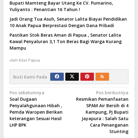
Bupati Mamteng Bayar Utang Ke CV. Pumarino,
Yuliyanto : Penantian 16 Tahun !
Jadi Orang Tua Asuh, Senator Lalita Biayai Pendidikan
10 Anak Papua Berprestasi Dengan Dana Pribadi
Pastikan Stok Beras Aman di Papua , Senator Lalita
Kawal Penyaluran 3,1 Ton Beras Bagi Warga Kurang
Mampu
oleh
Kilas Papua
Ikuti Kami Pada
Navigasi
Pos sebelumnya
Pos berikutnya
Soal Dugaan
Resmikan Pemanfaatan
pos
Penyalahgunaan Hibah ,
SPAM Air Bersih di 4
Pemda Waropen Berikan
Kampung, Pj Bupati
keterangan Sesuai Hasil
Jayapura : Salah Satu
LHP BPK
Cara Penanganan
Stunting