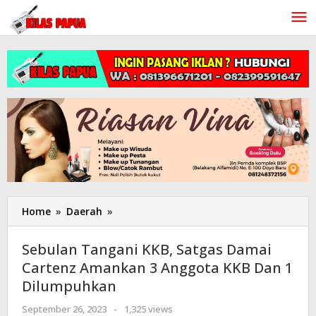
Lewati
ke
konten
Home
»
Daerah
»
Sebulan
Tangani
KKB,
Sebulan Tangani KKB, Satgas Damai
Satgas
Cartenz Amankan 3 Anggota KKB Dan 1
Damai
Dilumpuhkan
Cartenz
Amankan
September 26, 2023
oleh
-
1,325 views
3