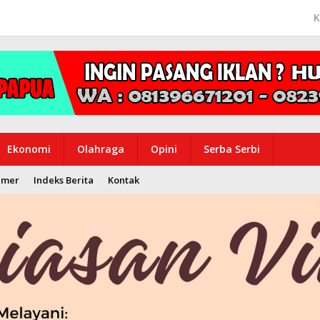
K
Ekonomi
Olahraga
Opini
Serba Serbi
imer
Indeks Berita
Kontak