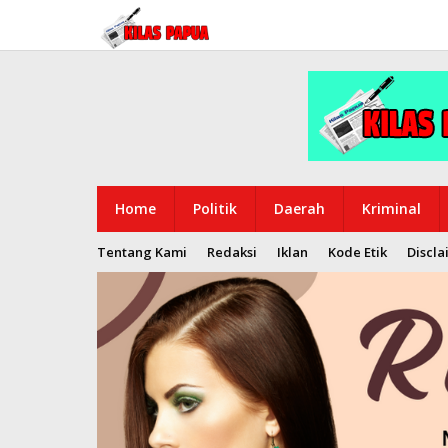
Lewati
ke
konten
Home
Politik
Daerah
Kriminal
Tentang Kami
Redaksi
Iklan
Kode Etik
Discla