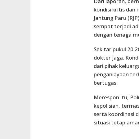
Dari laporan, ber
kondisi kritis da
Jantung Paru (RJP
sempat terjadi ad
dengan tenaga me
Sekitar pukul 20.
dokter jaga. Kond
dari pihak keluar
penganiayaan ter
bertugas.
Merespon itu, Pol
kepolisian, terma
serta koordinasi
situasi tetap ama