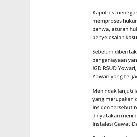
Kapolres menegask
memproses hukum 
bahwa, aturan hu
penyelesaian kasu
Sebelum diberitak
penganiayaan yang
IGD RSUD Yowari, 
Yowari yang terja
Menindak lanjuti l
yang merupakan or
Insiden tersebut 
dinyatakan mening
Instalasi Gawat Da