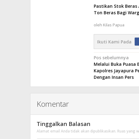
Pastikan Stok Beras 
Ton Beras Bagi Wa
oleh
Kilas Papua
Ikuti Kami Pada
Navigasi
Pos sebelumnya
Melalui Buka Puasa 
pos
Kapolres Jayapura Pe
Dengan Insan Pers
Komentar
Tinggalkan Balasan
Alamat email Anda tidak akan dipublikasikan.
Ruas yang w