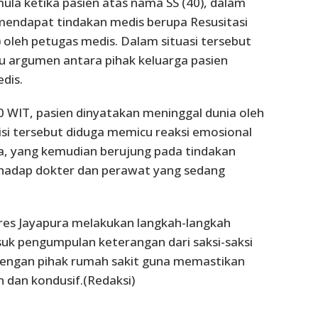
mula ketika pasien atas nama SS (40), dalam
n mendapat tindakan medis berupa Resusitasi
) oleh petugas medis. Dalam situasi tersebut
u argumen antara pihak keluarga pasien
dis.
20 WIT, pasien dinyatakan meninggal dunia oleh
isi tersebut diduga memicu reaksi emosional
ga, yang kemudian berujung pada tindakan
hadap dokter dan perawat yang sedang
res Jayapura melakukan langkah-langkah
suk pengumpulan keterangan dari saksi-saksi
 dengan pihak rumah sakit guna memastikan
n dan kondusif.(Redaksi)