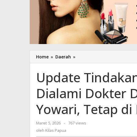
Home
»
Daerah
»
Update
Tindakan
Penganiayaan
Update Tindaka
Yang
Dialami
Dialami Dokter 
Dokter
Dan
Perawat
Yowari, Tetap d
di
RSUD
Yowari,
Maret 5, 2026
oleh
-
767 views
Tetap
Kilas
oleh
Kilas Papua
di
Papua