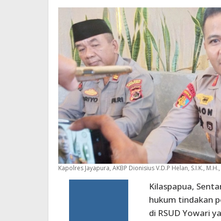
Proses
Hukum
Kapolres Jayapura, AKBP Dionisius V.D.P Helan, S.I.K., M.H.,
Kilaspapua, Senta
hukum tindakan p
di RSUD Yowari yan