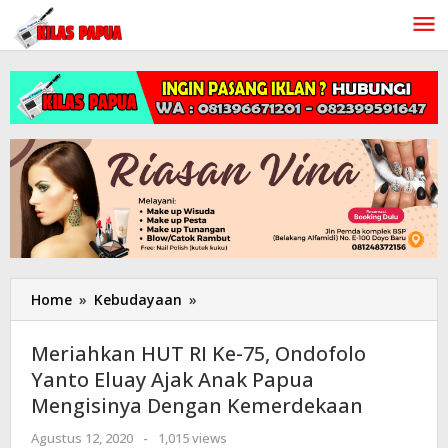
Lewati
ke
konten
Home
»
Kebudayaan
»
Meriahkan
HUT
RI
Meriahkan HUT RI Ke-75, Ondofolo
Ke-
Yanto Eluay Ajak Anak Papua
75,
Mengisinya Dengan Kemerdekaan
Ondofolo
Yanto
Agustus 12, 2020
oleh
-
1,015 views
Eluay