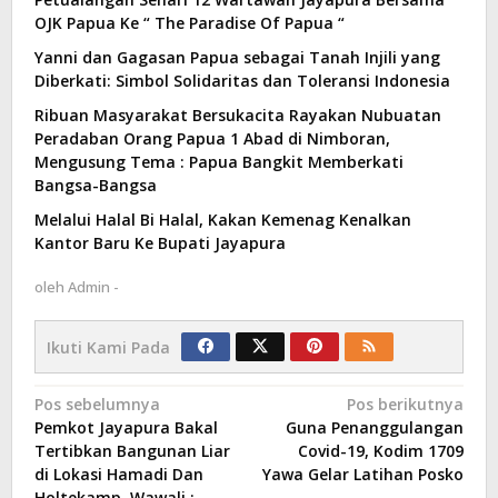
OJK Papua Ke “ The Paradise Of Papua “
Yanni dan Gagasan Papua sebagai Tanah Injili yang
Diberkati: Simbol Solidaritas dan Toleransi Indonesia
Ribuan Masyarakat Bersukacita Rayakan Nubuatan
Peradaban Orang Papua 1 Abad di Nimboran,
Mengusung Tema : Papua Bangkit Memberkati
Bangsa-Bangsa
Melalui Halal Bi Halal, Kakan Kemenag Kenalkan
Kantor Baru Ke Bupati Jayapura
oleh
Admin -
Ikuti Kami Pada
Navigasi
Pos sebelumnya
Pos berikutnya
Pemkot Jayapura Bakal
Guna Penanggulangan
pos
Tertibkan Bangunan Liar
Covid-19, Kodim 1709
di Lokasi Hamadi Dan
Yawa Gelar Latihan Posko
Holtekamp, Wawali :