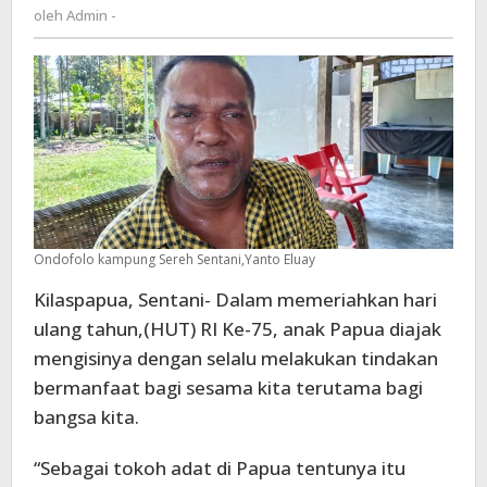
Admin
oleh
Admin -
Ajak
-
Anak
Papua
Mengisinya
Dengan
Kemerdekaan
Ondofolo kampung Sereh Sentani,Yanto Eluay
Kilaspapua, Sentani- Dalam memeriahkan hari
ulang tahun,(HUT) RI Ke-75, anak Papua diajak
mengisinya dengan selalu melakukan tindakan
bermanfaat bagi sesama kita terutama bagi
bangsa kita.
“Sebagai tokoh adat di Papua tentunya itu