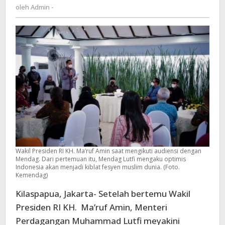
Admin
oleh
Admin -
jadi
-
Kiblat
Fesyen
Muslim
Dunia
Wakil Presiden RI KH. Ma’ruf Amin saat mengikuti audiensi dengan
Mendag. Dari pertemuan itu, Mendag Lutfi mengaku optimis
Indonesia akan menjadi kiblat fesyen muslim dunia. (Foto.
Kemendag)
Kilaspapua, Jakarta- Setelah bertemu Wakil
Presiden RI KH. Ma’ruf Amin, Menteri
Perdagangan Muhammad Lutfi meyakini