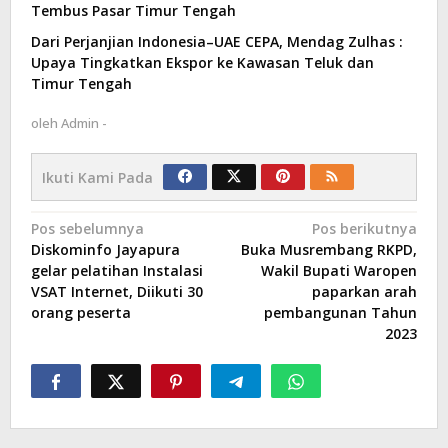
Tembus Pasar Timur Tengah
Dari Perjanjian Indonesia–UAE CEPA, Mendag Zulhas :
Upaya Tingkatkan Ekspor ke Kawasan Teluk dan
Timur Tengah
oleh
Admin -
Ikuti Kami Pada
Navigasi
Pos sebelumnya
Pos berikutnya
Diskominfo Jayapura
Buka Musrembang RKPD,
pos
gelar pelatihan Instalasi
Wakil Bupati Waropen
VSAT Internet, Diikuti 30
paparkan arah
orang peserta
pembangunan Tahun
2023