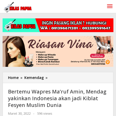
Lewati
ke
konten
Home
»
Kemendag
»
Bertemu
Wapres
Ma’ruf
Bertemu Wapres Ma’ruf Amin, Mendag
Amin,
yakinkan Indonesia akan jadi Kiblat
Mendag
Fesyen Muslim Dunia
yakinkan
Indonesia
Maret 30, 2022
oleh
-
596 views
akan