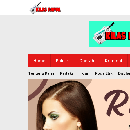
Lewati
ke
konten
Home
Politik
Daerah
Kriminal
Tentang Kami
Redaksi
Iklan
Kode Etik
Discla