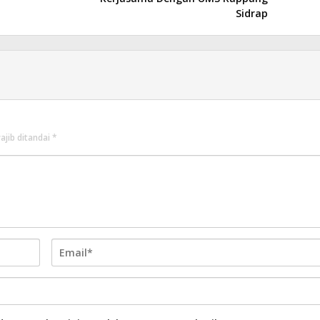
Sidrap
ajib ditandai
*