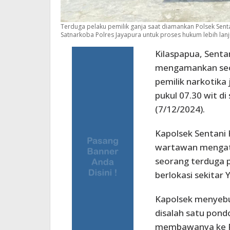
Terduga pelaku pemilik ganja saat diamankan Polsek Senta
Satnarkoba Polres Jayapura untuk proses hukum lebih lanjut
Kilaspapua, Sentan
mengamankan seor
pemilik narkotika 
pukul 07.30 wit di 
(7/12/2024).
Kapolsek Sentani 
wartawan mengat
seorang terduga p
berlokasi sekitar 
Kapolsek menyebut
disalah satu pond
membawanya ke Po