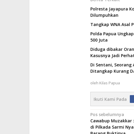
Polresta Jayapura K
Dilumpuhkan
Tangkap WNA Asal PN
Polda Papua Ungkap 
500 Juta
Diduga dibakar Ora
Kasusnya Jadi Perhat
Di Sentani, Seorang
Ditangkap Kurang Da
oleh
Kilas Papua
Ikuti Kami Pada
Navigasi
Pos sebelumnya
Cawabup Muzakkar :
pos
di Pilkada Sarmi Nya
Barang Buktinya