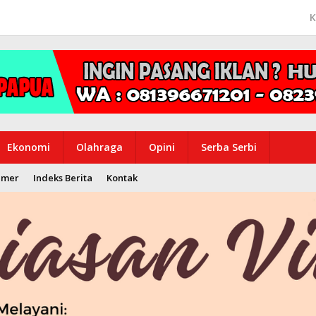
K
Ekonomi
Olahraga
Opini
Serba Serbi
imer
Indeks Berita
Kontak