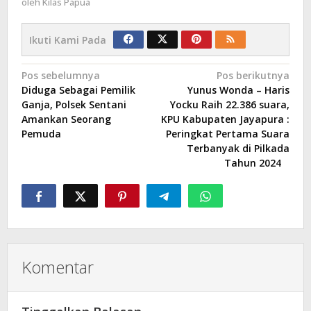
oleh
Kilas Papua
Ikuti Kami Pada
Navigasi
Pos sebelumnya
Pos berikutnya
Diduga Sebagai Pemilik
Yunus Wonda – Haris
pos
Ganja, Polsek Sentani
Yocku Raih 22.386 suara,
Amankan Seorang
KPU Kabupaten Jayapura :
Pemuda
Peringkat Pertama Suara
Terbanyak di Pilkada
Tahun 2024
Komentar