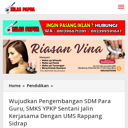
Lewati
ke
konten
Home
»
Pendidikan
»
Wujudkan
Pengembangan
SDM
Wujudkan Pengembangan SDM Para
Para
Guru, SMKS YPKP Sentani Jalin
Guru,
Kerjasama Dengan UMS Rappang
SMKS
YPKP
Sidrap
Sentani