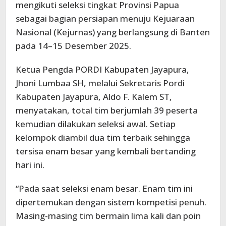
mengikuti seleksi tingkat Provinsi Papua
sebagai bagian persiapan menuju Kejuaraan
Nasional (Kejurnas) yang berlangsung di Banten
pada 14–15 Desember 2025.
Ketua Pengda PORDI Kabupaten Jayapura,
Jhoni Lumbaa SH, melalui Sekretaris Pordi
Kabupaten Jayapura, Aldo F. Kalem ST,
menyatakan, total tim berjumlah 39 peserta
kemudian dilakukan seleksi awal. Setiap
kelompok diambil dua tim terbaik sehingga
tersisa enam besar yang kembali bertanding
hari ini.
“Pada saat seleksi enam besar. Enam tim ini
dipertemukan dengan sistem kompetisi penuh.
Masing-masing tim bermain lima kali dan poin