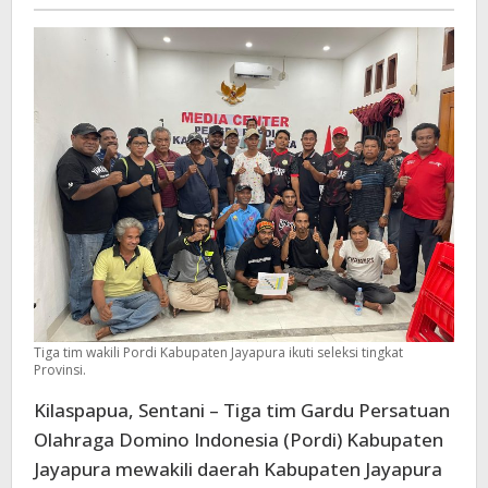
Papua
Tingkat
Provinsi
Tiga tim wakili Pordi Kabupaten Jayapura ikuti seleksi tingkat
Provinsi.
Kilaspapua, Sentani – Tiga tim Gardu Persatuan
Olahraga Domino Indonesia (Pordi) Kabupaten
Jayapura mewakili daerah Kabupaten Jayapura