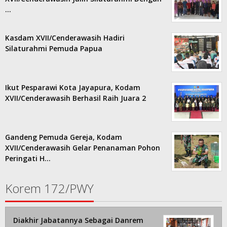
…
Kasdam XVII/Cenderawasih Hadiri
Silaturahmi Pemuda Papua
Ikut Pesparawi Kota Jayapura, Kodam
XVII/Cenderawasih Berhasil Raih Juara 2
Gandeng Pemuda Gereja, Kodam
XVII/Cenderawasih Gelar Penanaman Pohon
Peringati H…
Korem 172/PWY
Diakhir Jabatannya Sebagai Danrem