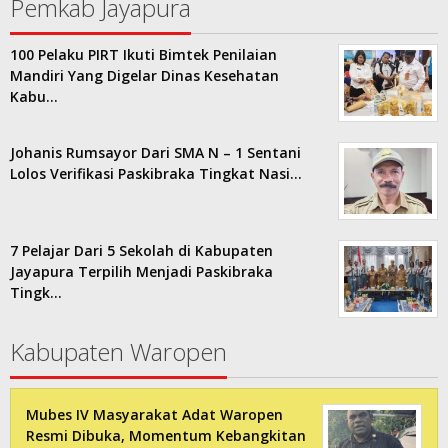
Pemkab Jayapura
100 Pelaku PIRT Ikuti Bimtek Penilaian
Mandiri Yang Digelar Dinas Kesehatan
Kabu…
Johanis Rumsayor Dari SMA N – 1 Sentani
Lolos Verifikasi Paskibraka Tingkat Nasi…
7 Pelajar Dari 5 Sekolah di Kabupaten
Jayapura Terpilih Menjadi Paskibraka
Tingk…
Kabupaten Waropen
Mubes IV Masyarakat Adat Waropen
Resmi Dibuka, Momentum Kebangkitan