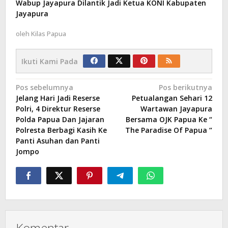
Wabup Jayapura Dilantik Jadi Ketua KONI Kabupaten
Jayapura
oleh
Kilas Papua
Ikuti Kami Pada
Navigasi
Pos sebelumnya
Pos berikutnya
Jelang Hari Jadi Reserse
Petualangan Sehari 12
pos
Polri, 4 Direktur Reserse
Wartawan Jayapura
Polda Papua Dan Jajaran
Bersama OJK Papua Ke “
Polresta Berbagi Kasih Ke
The Paradise Of Papua “
Panti Asuhan dan Panti
Jompo
Komentar