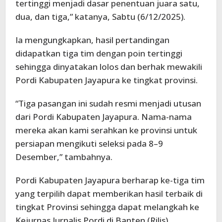
tertinggi menjadi dasar penentuan juara satu,
dua, dan tiga,” katanya, Sabtu (6/12/2025).
Ia mengungkapkan, hasil pertandingan
didapatkan tiga tim dengan poin tertinggi
sehingga dinyatakan lolos dan berhak mewakili
Pordi Kabupaten Jayapura ke tingkat provinsi.
“Tiga pasangan ini sudah resmi menjadi utusan
dari Pordi Kabupaten Jayapura. Nama-nama
mereka akan kami serahkan ke provinsi untuk
persiapan mengikuti seleksi pada 8–9
Desember,” tambahnya.
Pordi Kabupaten Jayapura berharap ke-tiga tim
yang terpilih dapat memberikan hasil terbaik di
tingkat Provinsi sehingga dapat melangkah ke
Kejurnas Jurnalis Pordi di Banten.(Rilis)