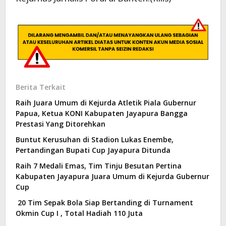
Berita Terkait
Raih Juara Umum di Kejurda Atletik Piala Gubernur
Papua, Ketua KONI Kabupaten Jayapura Bangga
Prestasi Yang Ditorehkan
Buntut Kerusuhan di Stadion Lukas Enembe,
Pertandingan Bupati Cup Jayapura Ditunda
Raih 7 Medali Emas, Tim Tinju Besutan Pertina
Kabupaten Jayapura Juara Umum di Kejurda Gubernur
Cup
20 Tim Sepak Bola Siap Bertanding di Turnament
Okmin Cup I , Total Hadiah 110 Juta