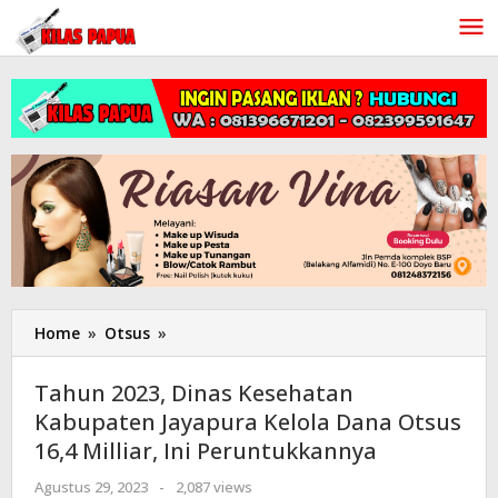
Lewati
ke
konten
Home
»
Otsus
»
Tahun
2023,
Dinas
Tahun 2023, Dinas Kesehatan
Kesehatan
Kabupaten Jayapura Kelola Dana Otsus
Kabupaten
16,4 Milliar, Ini Peruntukkannya
Jayapura
Kelola
Agustus 29, 2023
oleh
-
2,087 views
Dana