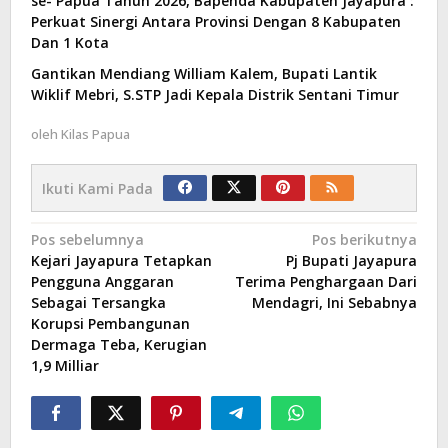
se- Papua Tahun 2026, Bapenda Kabupaten Jayapura :
Perkuat Sinergi Antara Provinsi Dengan 8 Kabupaten
Dan 1 Kota
Gantikan Mendiang William Kalem, Bupati Lantik
Wiklif Mebri, S.STP Jadi Kepala Distrik Sentani Timur
oleh
Kilas Papua
Ikuti Kami Pada
Navigasi
Pos sebelumnya
Pos berikutnya
Kejari Jayapura Tetapkan
Pj Bupati Jayapura
pos
Pengguna Anggaran
Terima Penghargaan Dari
Sebagai Tersangka
Mendagri, Ini Sebabnya
Korupsi Pembangunan
Dermaga Teba, Kerugian
1,9 Milliar